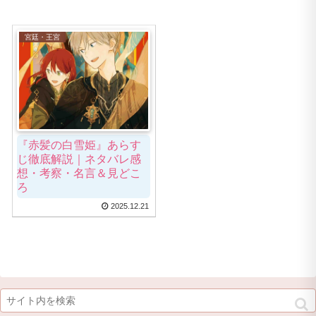
宮廷・王宮
『赤髪の白雪姫』あらす
じ徹底解説｜ネタバレ感
想・考察・名言＆見どこ
ろ
2025.12.21