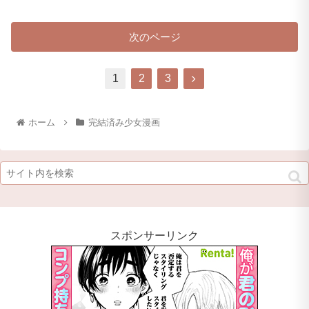
次のページ
1
2
3
ホーム
完結済み少女漫画
スポンサーリンク