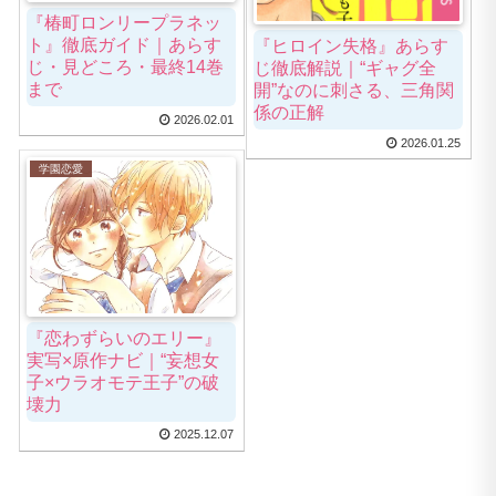
『椿町ロンリープラネッ
ト』徹底ガイド｜あらす
『ヒロイン失格』あらす
じ・見どころ・最終14巻
じ徹底解説｜“ギャグ全
まで
開”なのに刺さる、三角関
係の正解
2026.02.01
2026.01.25
学園恋愛
『恋わずらいのエリー』
実写×原作ナビ｜“妄想女
子×ウラオモテ王子”の破
壊力
2025.12.07