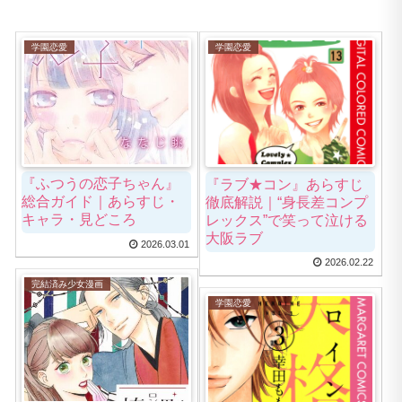
学園恋愛
学園恋愛
『ふつうの恋子ちゃん』
『ラブ★コン』あらすじ
総合ガイド｜あらすじ・
徹底解説｜“身長差コンプ
キャラ・見どころ
レックス”で笑って泣ける
大阪ラブ
2026.03.01
2026.02.22
完結済み少女漫画
学園恋愛