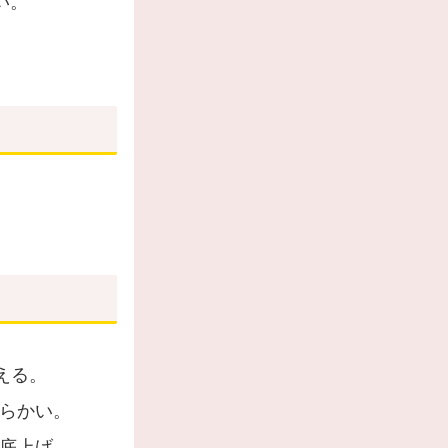
い。
える。
らかい。
底上げ。