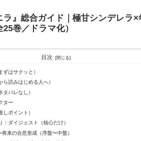
ニラ』総合ガイド｜極甘シンデレラ×
全25巻／ドラマ化）
目次
まずはサクッと）
から読みはじめる人へ）
ネタバレなし）
クター
推しポイント）
り：ダイジェスト（核心だけ）
〜将来の合意形成（序盤〜中盤）