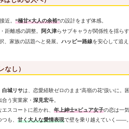
接近。
“極甘×大人の余裕”
の設計をまず体感。
・距離感の調整。
阿久津
らサブキャラが関係性を揺ら
択、家族の話題へと発展。
ハッピー路線
を安心して追え
レなし）
・
白城リサ
は、恋愛経験ゼロのまま“高嶺の花”扱いに。
似合う実業家・
深見宏斗
。
なエスコートに惹かれ、
年上紳士×ピュア女子
の恋は一
つつも、
甘く大人な愛情表現
で壁を乗り越えていく――