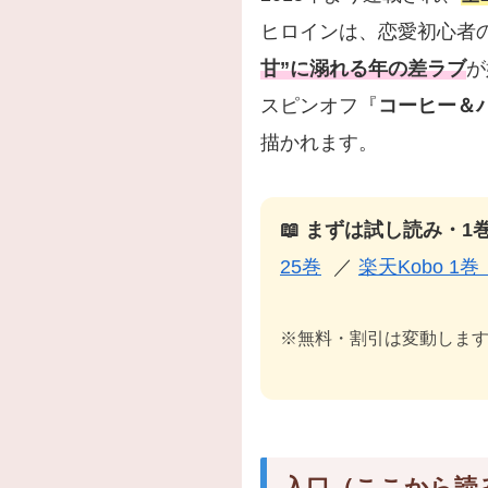
ヒロインは、恋愛初心者
甘”に溺れる年の差ラブ
が
スピンオフ『
コーヒー＆バニ
描かれます。
📖 まずは試し読み・1
25巻
／
楽天Kobo 1
※無料・割引は変動しま
入口（ここから読