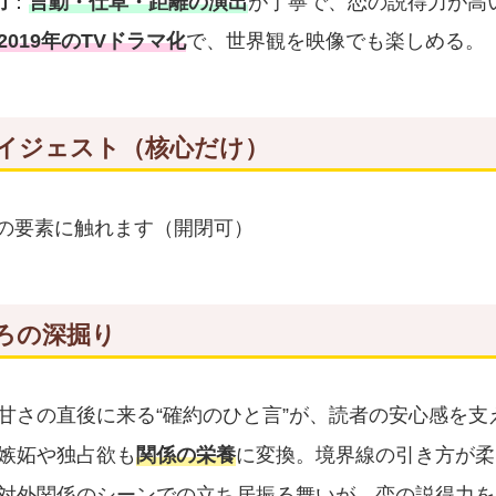
力
：
言動・仕草・距離の演出
が丁寧で、恋の説得力が高
2019年のTVドラマ化
で、世界観を映像でも楽しめる。
イジェスト（核心だけ）
近の要素に触れます（開閉可）
ろの深掘り
甘さの直後に来る“確約のひと言”が、読者の安心感を支
嫉妬や独占欲も
関係の栄養
に変換。境界線の引き方が柔
対外関係のシーンでの立ち居振る舞いが、恋の説得力を