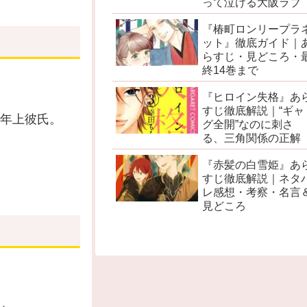
って泣ける大阪ラブ
『椿町ロンリープラ
ット』徹底ガイド｜
らすじ・見どころ・
終14巻まで
『ヒロイン失格』あ
すじ徹底解説｜“ギャ
年上彼氏。
グ全開”なのに刺さ
る、三角関係の正解
『赤髪の白雪姫』あ
。
すじ徹底解説｜ネタ
レ感想・考察・名言
見どころ