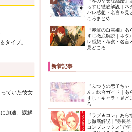
『私の幸せな結婚』
らすじ徹底解説｜ネ
バレ感想・名言＆見
ころまとめ
『赤髪の白雪姫』あ
す。
すじ徹底解説｜ネタ
レ感想・考察・名言
るタイプ。
見どころ
新着記事
『ふつうの恋子ちゃ
困っていた彼女
ん』総合ガイド｜あ
すじ・キャラ・見ど
ろ
気に加速。誤解
『ラブ★コン』あら
じ徹底解説｜“身長差
。
コンプレックス”で笑