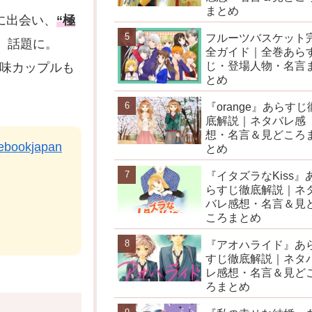
まとめ
に出会い、
“極
フルーツバスケット
、話題に。
全ガイド｜全巻あら
じ・登場人物・名言
人味カップルも
とめ
『orange』あらすじ
底解説｜ネタバレ感
想・名言＆見どころ
ebookjapan
とめ
『イタズラなKiss』
らすじ徹底解説｜ネ
バレ感想・名言＆見
ころまとめ
『アオハライド』あ
すじ徹底解説｜ネタ
レ感想・名言＆見ど
ろまとめ