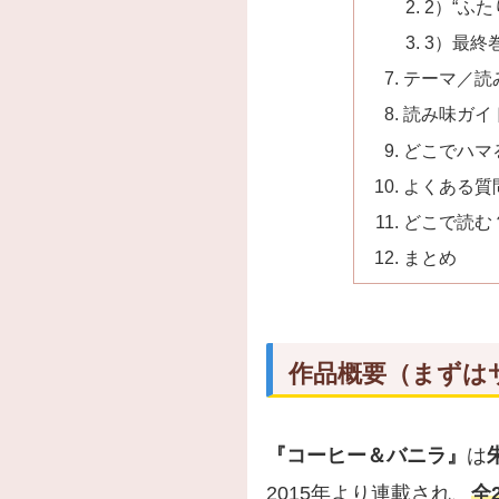
2）“ふ
3）最終
テーマ／読
読み味ガイ
どこでハマ
よくある質
どこで読む
まとめ
作品概要（まずは
『コーヒー＆バニラ』
は
2015年より連載され、
全