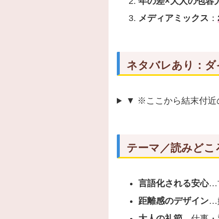
年の差×大人の包容
メディアミックス
：
ネタバレあり：ダ
▼ ※ここから結末付
テーマ／読みどこ
言語化される安心
…
距離感のデザイン
…
大人の礼節
…仕事・