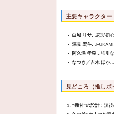
主要キャラクター
白城 リサ
…恋愛初心
深見 宏斗
…FUKA
阿久津 孝晃
…強引な
なつき／吉木 ほか
見どころ（推しポ
“極甘”の設計
：読後