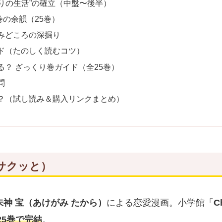
たりの生活”の確立（中盤〜後半）
巻の余韻（25巻）
みどころの深掘り
ド（たのしく読むコツ）
る？ ざっくり巻ガイド（全25巻）
問
？（試し読み＆購入リンクまとめ）
サクッと）
朱神 宝（あけがみ たから）
による恋愛漫画。小学館「
C
25巻で完結
。