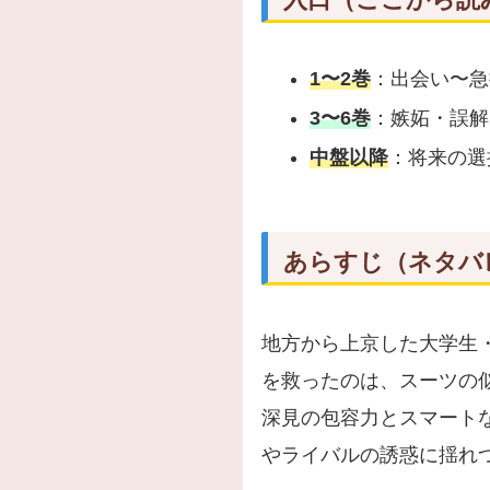
1〜2巻
：出会い〜急
3〜6巻
：嫉妬・誤解
中盤以降
：将来の選
あらすじ（ネタバ
地方から上京した大学生
を救ったのは、スーツの
深見の包容力とスマート
やライバルの誘惑に揺れ