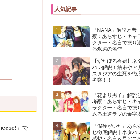
人気記事
『NANA』解説と考
察：あらすじ・キャ
クター・名言で振り
る永遠の名作
【ずたぼろ令嬢】ネ
バレ解説！結末やア
スタジアの生死を徹
考察！！
『花より男子』解説
考察：あらすじ・キ
ラクター・名言で振
返る王道ラブの金字
『僕等がいた』あら
heese!
」で
じ徹底解説｜ネタバ
感想・名言＆見どこ