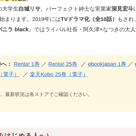
の大学生
白城リサ
。パーフェクト紳士な実業家
深見宏斗
始まります。2019年には
TVドラマ化（全10話）
もされ
ラ black
』ではライバル社長・阿久津×なつきの大
巻へ：
Renta! 1巻
／
Renta! 25巻
／
ebookjapan 1巻
／
巻（電子）
／
楽天Kobo 25巻（電子）
す。最新状況は各ストアでご確認ください。
みはじめる人へ）