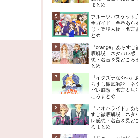
まとめ
フルーツバスケット
全ガイド｜全巻あら
じ・登場人物・名言
とめ
『orange』あらすじ
底解説｜ネタバレ感
想・名言＆見どころ
とめ
『イタズラなKiss』
らすじ徹底解説｜ネ
バレ感想・名言＆見
ころまとめ
『アオハライド』あ
すじ徹底解説｜ネタ
レ感想・名言＆見ど
ろまとめ