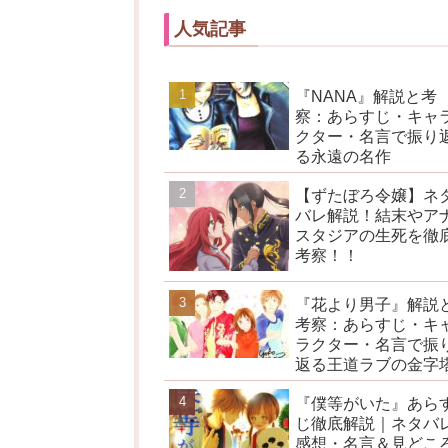
人気記事
『NANA』解説と考
察：あらすじ・キャ
クター・名言で振り
る永遠の名作
【ずたぼろ令嬢】ネ
バレ解説！結末やア
スタジアの生死を徹
考察！！
『花より男子』解説
考察：あらすじ・キ
ラクター・名言で振
返る王道ラブの金字
『僕等がいた』あら
じ徹底解説｜ネタバ
感想・名言＆見どこ