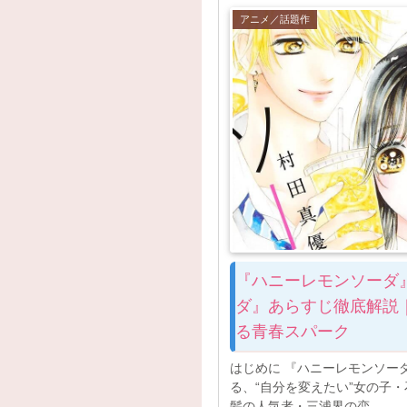
アニメ／話題作
『ハニーレモンソーダ
ダ』あらすじ徹底解説
る青春スパーク
はじめに 『ハニーレモンソー
る、“自分を変えたい”女の子
髪の人気者・三浦界の恋...