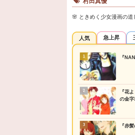
村田真優
🌸
ときめく少女漫画の道
急上昇
人気
『NA
『花よ
の金字
『赤髪