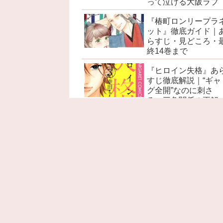
って泣ける大阪ラブ
『椿町ロンリープラ
ット』徹底ガイド｜
らすじ・見どころ・
終14巻まで
『ヒロイン失格』あ
すじ徹底解説｜“ギャ
グ全開”なのに刺さ
る、三角関係の正解
『赤髪の白雪姫』あ
すじ徹底解説｜ネタ
レ感想・考察・名言
見どころ