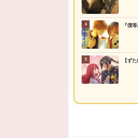
『僕等
【ずた