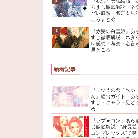
『私の幸せな結婚』
らすじ徹底解説｜ネ
バレ感想・名言＆見
ころまとめ
『赤髪の白雪姫』あ
すじ徹底解説｜ネタ
レ感想・考察・名言
見どころ
新着記事
『ふつうの恋子ちゃ
ん』総合ガイド｜あ
すじ・キャラ・見ど
ろ
『ラブ★コン』あら
じ徹底解説｜“身長差
コンプレックス”で笑