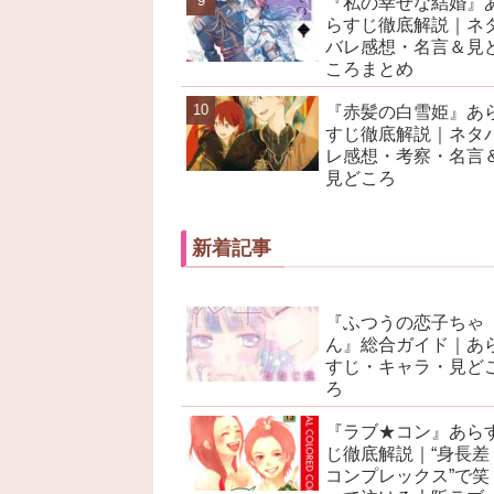
『私の幸せな結婚』
らすじ徹底解説｜ネ
バレ感想・名言＆見
ころまとめ
『赤髪の白雪姫』あ
すじ徹底解説｜ネタ
レ感想・考察・名言
見どころ
新着記事
『ふつうの恋子ちゃ
ん』総合ガイド｜あ
すじ・キャラ・見ど
ろ
『ラブ★コン』あら
じ徹底解説｜“身長差
コンプレックス”で笑