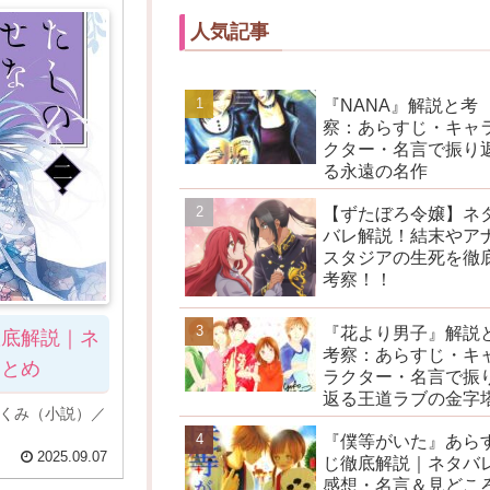
人気記事
『NANA』解説と考
察：あらすじ・キャ
クター・名言で振り
る永遠の名作
【ずたぼろ令嬢】ネ
バレ解説！結末やア
スタジアの生死を徹
考察！！
『花より男子』解説
徹底解説｜ネ
考察：あらすじ・キ
まとめ
ラクター・名言で振
返る王道ラブの金字
あくみ（小説）／
『僕等がいた』あら
2025.09.07
じ徹底解説｜ネタバ
感想・名言＆見どこ