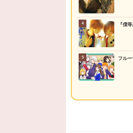
『僕等
フルー