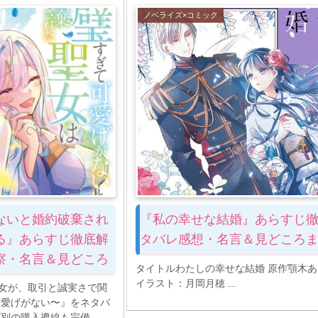
ノベライズ×コミック
ないと婚約破棄され
『私の幸せな結婚』あらすじ
る』あらすじ徹底解
タバレ感想・名言＆見どころ
察・名言＆見どころ
タイトルわたしの幸せな結婚 原作顎木
イラスト：月岡月穂 ...
聖女が、取引と誠実さで関
可愛げがない〜』をネタバ
プ別の購入導線も完備。