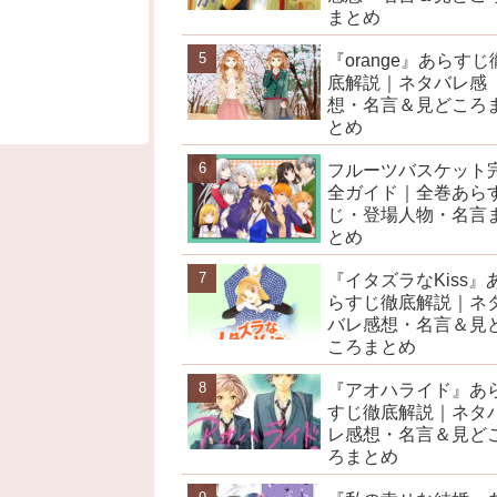
まとめ
『orange』あらすじ
底解説｜ネタバレ感
想・名言＆見どころ
とめ
フルーツバスケット
全ガイド｜全巻あら
じ・登場人物・名言
とめ
『イタズラなKiss』
らすじ徹底解説｜ネ
バレ感想・名言＆見
ころまとめ
『アオハライド』あ
すじ徹底解説｜ネタ
レ感想・名言＆見ど
ろまとめ