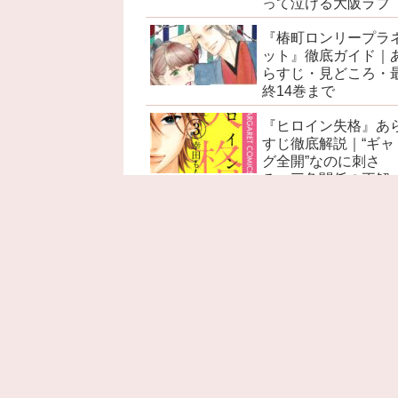
って泣ける大阪ラブ
『椿町ロンリープラ
ット』徹底ガイド｜
らすじ・見どころ・
終14巻まで
『ヒロイン失格』あ
すじ徹底解説｜“ギャ
グ全開”なのに刺さ
る、三角関係の正解
『赤髪の白雪姫』あ
すじ徹底解説｜ネタ
レ感想・考察・名言
見どころ