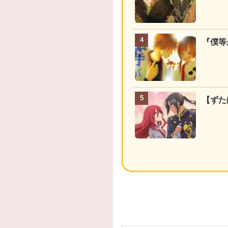
『僕等
【ずた