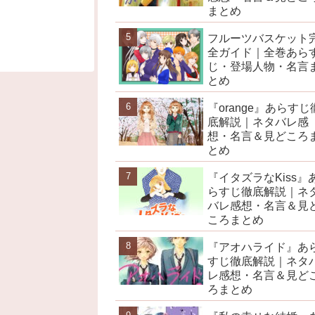
まとめ
フルーツバスケット
全ガイド｜全巻あら
じ・登場人物・名言
とめ
『orange』あらすじ
底解説｜ネタバレ感
想・名言＆見どころ
とめ
『イタズラなKiss』
らすじ徹底解説｜ネ
バレ感想・名言＆見
ころまとめ
『アオハライド』あ
すじ徹底解説｜ネタ
レ感想・名言＆見ど
ろまとめ