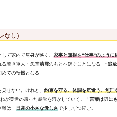
レなし）
として家内で肩身が狭く、
家事と無視を“仕事”のように
れる若き軍人・
久堂清霞
のもとへ嫁ぐことになる。
“追
初めての転機となる。
を見せない。けれど、
約束を守る、体調を気遣う、無理
重ねが美世の凍った感覚を溶かしていく。
「言葉は刃に
距離は、
日常の小さな優しさ
で少しずつ縮む。