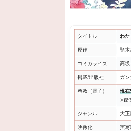
タイトル
わた
原作
顎木
コミカライズ
高坂
掲載/出版社
ガン
巻数（電子）
現在
※配
ジャンル
大正
映像化
実写