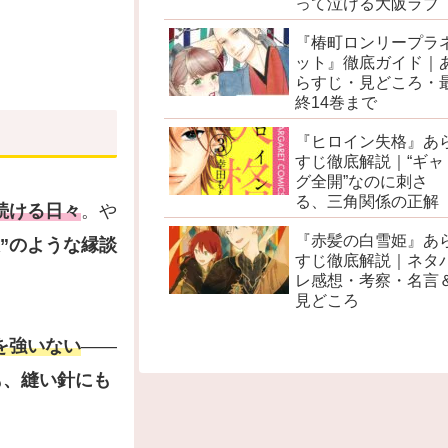
って泣ける大阪ラブ
『椿町ロンリープラ
ット』徹底ガイド｜
らすじ・見どころ・
終14巻まで
『ヒロイン失格』あ
すじ徹底解説｜“ギャ
グ全開”なのに刺さ
る、三角関係の正解
続ける日々
。や
『赤髪の白雪姫』あ
放”のような縁談
すじ徹底解説｜ネタ
レ感想・考察・名言
見どころ
を強いない
——
も、縫い針にも