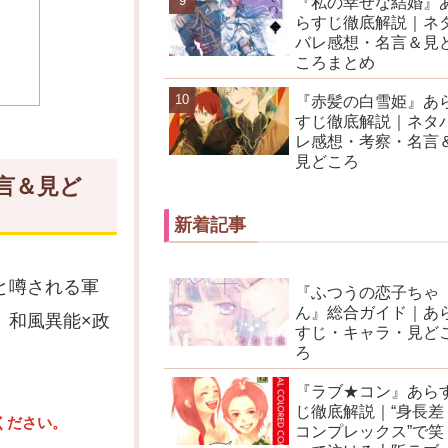
『私の幸せな結婚』
らすじ徹底解説｜ネ
バレ感想・名言＆見
ころまとめ
『赤髪の白雪姫』あ
すじ徹底解説｜ネタ
レ感想・考察・名言
見どころ
言＆見ど
新着記事
と噂される軍
『ふつうの恋子ちゃ
ん』総合ガイド｜あ
。和風異能×政
すじ・キャラ・見ど
ろ
『ラブ★コン』あら
じ徹底解説｜“身長差
ください。
コンプレックス”で笑