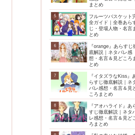
まとめ
フルーツバスケット
全ガイド｜全巻あら
じ・登場人物・名言
とめ
『orange』あらすじ
底解説｜ネタバレ感
想・名言＆見どころ
とめ
『イタズラなKiss』
らすじ徹底解説｜ネ
バレ感想・名言＆見
ころまとめ
『アオハライド』あ
すじ徹底解説｜ネタ
レ感想・名言＆見ど
ろまとめ