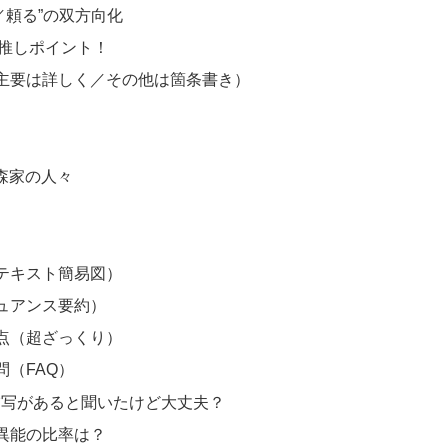
る／頼る”の双方向化
が推しポイント！
主要は詳しく／その他は箇条書き）
斎森家の人々
テキスト簡易図）
ュアンス要約）
点（超ざっくり）
問（FAQ）
い描写があると聞いたけど大丈夫？
×異能の比率は？