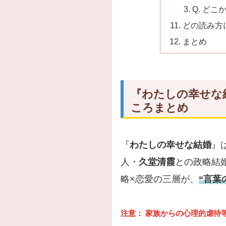
Q. ど
どの読み方
まとめ
『わたしの幸せな
ころまとめ
『
わたしの幸せな結婚
』
人・
久堂清霞
との政略結
略×恋愛の三層が、
“言葉
注意：
家族からの心理的虐待