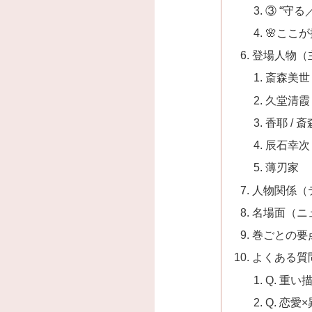
③ “守
🌸ここ
登場人物（
斎森美世
久堂清霞
香耶 / 
辰石幸次
薄刃家
人物関係（
名場面（ニ
巻ごとの要
よくある質
Q. 重
Q. 恋愛