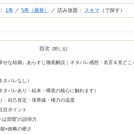
：
1巻
／
5巻（最新）
／ 読み放題：
スキマ
（で探す）
目次
幸せな結婚』あらすじ徹底解説｜ネタバレ感想・名言＆見どこ
ネタバレなし）
ネタバレあり・結末・構造の核心に触れます）
り：自己肯定・境界線・権力の温度
注目ポイント
しさは習慣”の説得力
異能×政略の硬さ