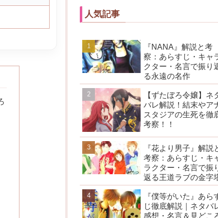
人気記事
『NANA』解説と考
察：あらすじ・キャ
クター・名言で振り
る永遠の名作
【ずたぼろ令嬢】ネ
ろ
バレ解説！結末やア
スタジアの生死を徹
考察！！
『花より男子』解説
考察：あらすじ・キ
ラクター・名言で振
返る王道ラブの金字
『僕等がいた』あら
じ徹底解説｜ネタバ
感想・名言＆見どこ