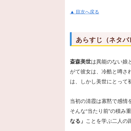
▲ 目次へ戻る
あらすじ（ネタバ
斎森美世
は異能のない娘
がて彼女は、冷酷と噂さ
は、しかし美世にとって
当初の清霞は寡黙で感情
そんな“当たり前”の積み
なる」
ことを学ぶ二人の