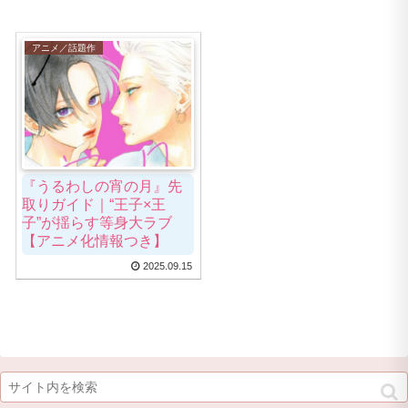
アニメ／話題作
『うるわしの宵の月』先
取りガイド｜“王子×王
子”が揺らす等身大ラブ
【アニメ化情報つき】
2025.09.15