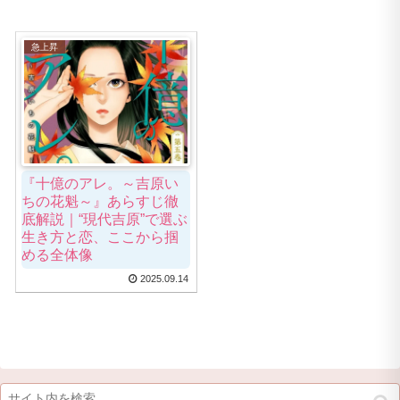
急上昇
『十億のアレ。～吉原い
ちの花魁～』あらすじ徹
底解説｜“現代吉原”で選ぶ
生き方と恋、ここから掴
める全体像
2025.09.14