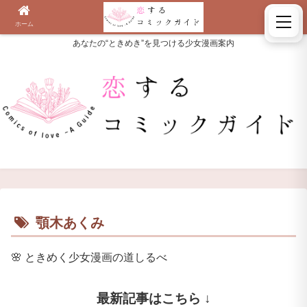
ホーム
検索
あなたの“ときめき”を見つける少女漫画案内
顎木あくみ
🌸
ときめく少女漫画の道しるべ
最新記事はこちら ↓