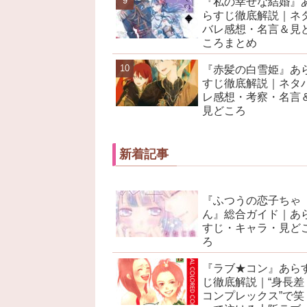
『私の幸せな結婚』
らすじ徹底解説｜ネ
バレ感想・名言＆見
ころまとめ
『赤髪の白雪姫』あ
すじ徹底解説｜ネタ
レ感想・考察・名言
見どころ
新着記事
『ふつうの恋子ちゃ
ん』総合ガイド｜あ
すじ・キャラ・見ど
ろ
『ラブ★コン』あら
じ徹底解説｜“身長差
コンプレックス”で笑