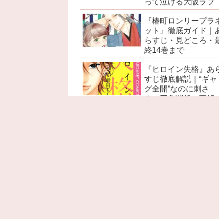
って泣ける大阪ラブ
『椿町ロンリープラ
ット』徹底ガイド｜
らすじ・見どころ・
終14巻まで
『ヒロイン失格』あ
すじ徹底解説｜“ギャ
グ全開”なのに刺さ
る、三角関係の正解
『赤髪の白雪姫』あ
すじ徹底解説｜ネタ
レ感想・考察・名言
見どころ