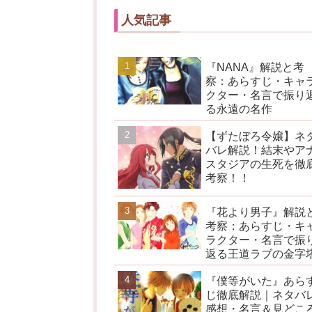
人気記事
『NANA』解説と考
察：あらすじ・キャ
クター・名言で振り
る永遠の名作
【ずたぼろ令嬢】ネ
バレ解説！結末やア
スタジアの生死を徹
考察！！
『花より男子』解説
考察：あらすじ・キ
ラクター・名言で振
返る王道ラブの金字
『僕等がいた』あら
じ徹底解説｜ネタバ
感想・名言＆見どこ