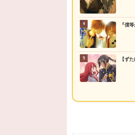
『僕等
【ずた