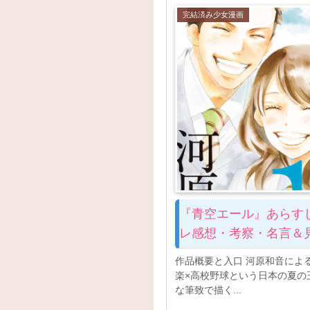
完結済み少女漫画
『青空エール』あらす
レ感想・考察・名言＆
作品概要と入口 河原和音によ
楽×高校野球という日本の夏の
な筆致で描く...