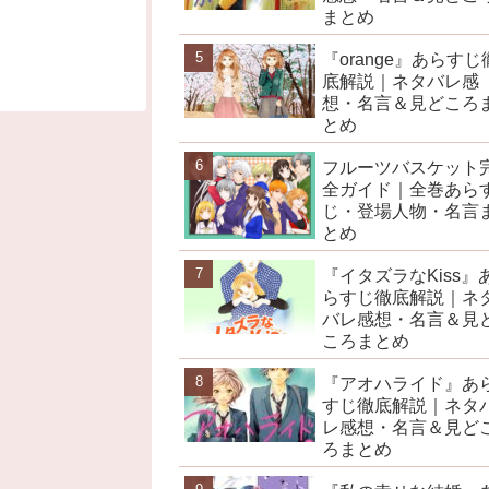
まとめ
『orange』あらすじ
底解説｜ネタバレ感
想・名言＆見どころ
とめ
フルーツバスケット
全ガイド｜全巻あら
じ・登場人物・名言
とめ
『イタズラなKiss』
らすじ徹底解説｜ネ
バレ感想・名言＆見
ころまとめ
『アオハライド』あ
すじ徹底解説｜ネタ
レ感想・名言＆見ど
ろまとめ