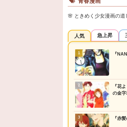
青春漫画
🌸
ときめく少女漫画の道
急上昇
人気
『NA
『花よ
の金字
『赤髪