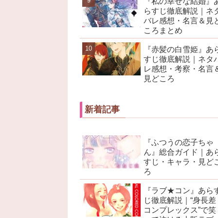
『私の幸せな結婚』
らすじ徹底解説｜ネ
バレ感想・名言＆見
ころまとめ
『赤髪の白雪姫』あ
すじ徹底解説｜ネタ
レ感想・考察・名言
見どころ
新着記事
『ふつうの恋子ちゃ
ん』総合ガイド｜あ
すじ・キャラ・見ど
ろ
『ラブ★コン』あら
じ徹底解説｜“身長差
コンプレックス”で笑