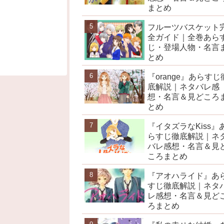
まとめ
フルーツバスケット
全ガイド｜全巻あら
じ・登場人物・名言
とめ
『orange』あらすじ
底解説｜ネタバレ感
想・名言＆見どころ
とめ
『イタズラなKiss』
らすじ徹底解説｜ネ
バレ感想・名言＆見
ころまとめ
『アオハライド』あ
すじ徹底解説｜ネタ
レ感想・名言＆見ど
ろまとめ