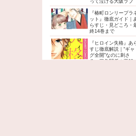
って泣ける大阪ラブ
『椿町ロンリープラ
ット』徹底ガイド｜
らすじ・見どころ・
終14巻まで
『ヒロイン失格』あ
すじ徹底解説｜“ギャ
グ全開”なのに刺さ
る、三角関係の正解
『赤髪の白雪姫』あ
すじ徹底解説｜ネタ
レ感想・考察・名言
見どころ