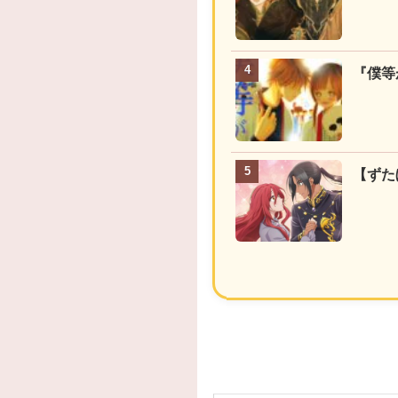
『僕等
【ずた