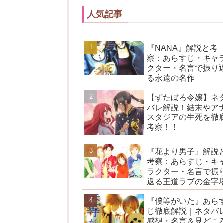
人気記事
『NANA』解説と考
察：あらすじ・キャ
クター・名言で振り
る永遠の名作
【ずたぼろ令嬢】ネ
バレ解説！結末やア
スタジアの生死を徹
考察！！
『花より男子』解説
考察：あらすじ・キ
ラクター・名言で振
返る王道ラブの金字
『僕等がいた』あら
じ徹底解説｜ネタバ
感想・名言＆見どこ