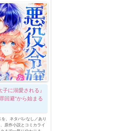
太子に溺愛される』
罪回避”から始まる
ンスを、ネタバレなし／あり
ろ、原作小説とコミカライ
ンクまで一気に分かりま