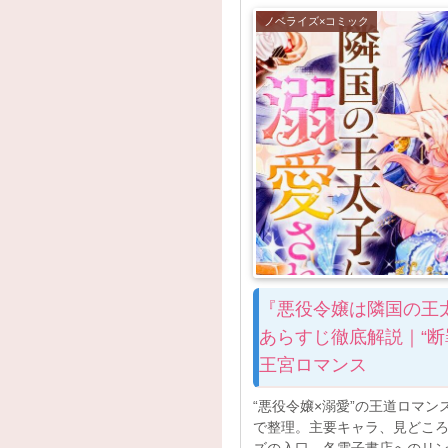
ノベライズ×コミック
『悪役令嬢は隣国の王
あらすじ徹底解説｜“断
王宮ロマンス
“悪役令嬢×溺愛”の王道ロマ
で整理。主要キャラ、見どこ
ズの入口、各電子書店へのリ