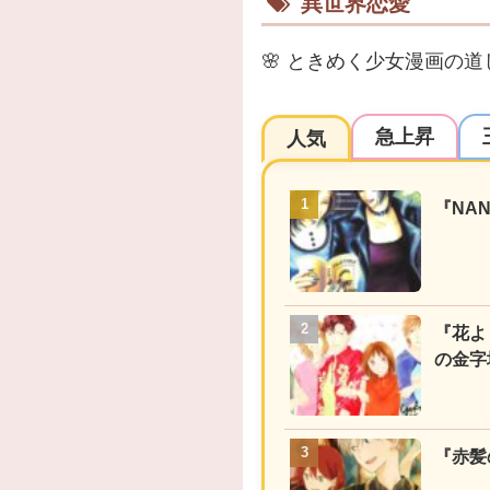
異世界恋愛
🌸
ときめく少女漫画の道
急上昇
人気
『NA
『花よ
の金字
『赤髪