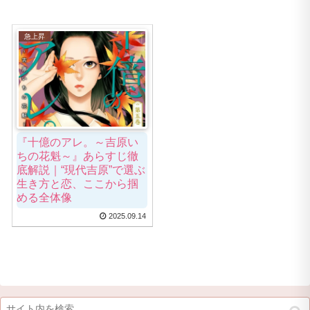
急上昇
『十億のアレ。～吉原い
ちの花魁～』あらすじ徹
底解説｜“現代吉原”で選ぶ
生き方と恋、ここから掴
める全体像
2025.09.14