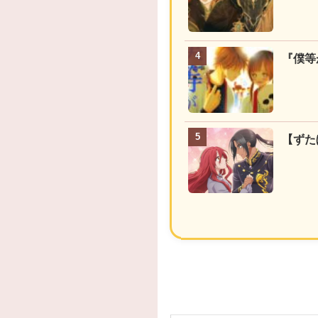
『僕等
【ずた