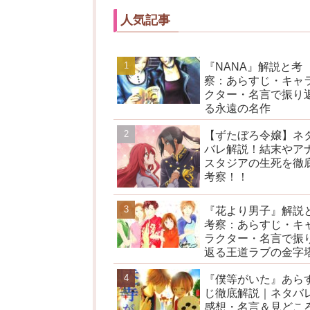
人気記事
『NANA』解説と考
察：あらすじ・キャ
クター・名言で振り
る永遠の名作
【ずたぼろ令嬢】ネ
バレ解説！結末やア
スタジアの生死を徹
考察！！
『花より男子』解説
考察：あらすじ・キ
ラクター・名言で振
返る王道ラブの金字
『僕等がいた』あら
じ徹底解説｜ネタバ
感想・名言＆見どこ