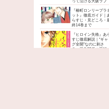
って泣ける大阪ラブ
『椿町ロンリープラ
ット』徹底ガイド｜
らすじ・見どころ・
終14巻まで
『ヒロイン失格』あ
すじ徹底解説｜“ギャ
グ全開”なのに刺さ
る、三角関係の正解
『赤髪の白雪姫』あ
すじ徹底解説｜ネタ
レ感想・考察・名言
見どころ