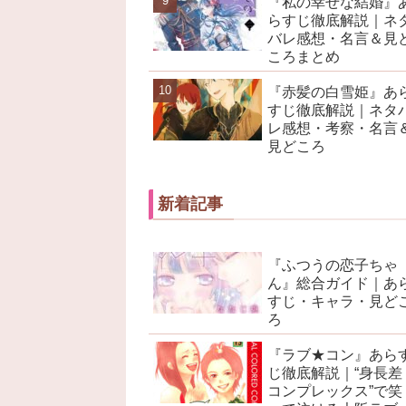
『私の幸せな結婚』
らすじ徹底解説｜ネ
バレ感想・名言＆見
ころまとめ
『赤髪の白雪姫』あ
すじ徹底解説｜ネタ
レ感想・考察・名言
見どころ
新着記事
『ふつうの恋子ちゃ
ん』総合ガイド｜あ
すじ・キャラ・見ど
ろ
『ラブ★コン』あら
じ徹底解説｜“身長差
コンプレックス”で笑