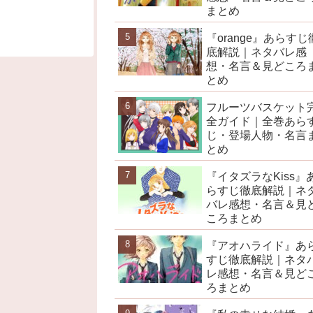
まとめ
『orange』あらすじ
底解説｜ネタバレ感
想・名言＆見どころ
とめ
フルーツバスケット
全ガイド｜全巻あら
じ・登場人物・名言
とめ
『イタズラなKiss』
らすじ徹底解説｜ネ
バレ感想・名言＆見
ころまとめ
『アオハライド』あ
すじ徹底解説｜ネタ
レ感想・名言＆見ど
ろまとめ