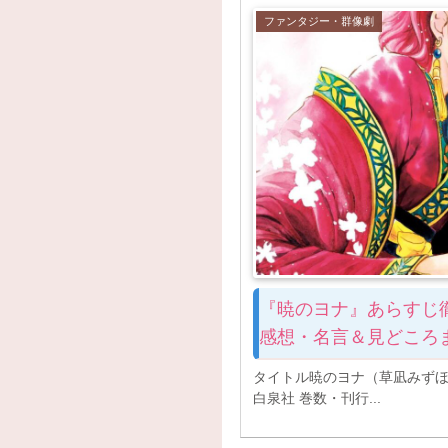
ファンタジー・群像劇
『暁のヨナ』あらすじ
感想・名言＆見どころ
タイトル暁のヨナ（草凪みずほ）
白泉社 巻数・刊行...