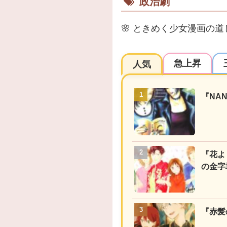
政治劇
🌸
ときめく少女漫画の道
急上昇
人気
『NA
『花よ
の金字
『赤髪