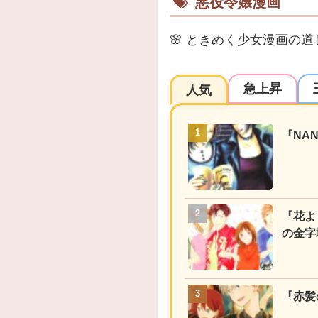
悪役令嬢漫画
🌸
ときめく少女漫画の道
急上昇
人気
『NA
『花よ
の金字
『赤髪