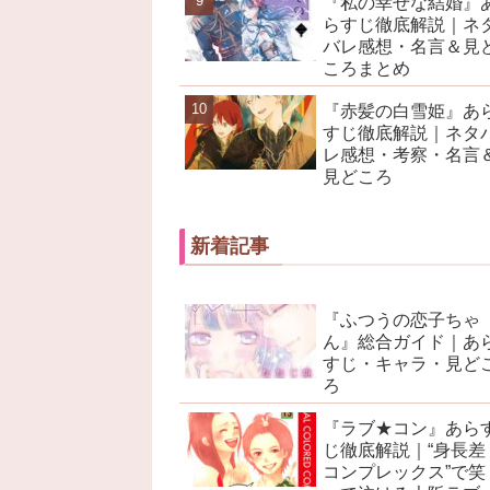
『私の幸せな結婚』
らすじ徹底解説｜ネ
バレ感想・名言＆見
ころまとめ
『赤髪の白雪姫』あ
すじ徹底解説｜ネタ
レ感想・考察・名言
見どころ
新着記事
『ふつうの恋子ちゃ
ん』総合ガイド｜あ
すじ・キャラ・見ど
ろ
『ラブ★コン』あら
じ徹底解説｜“身長差
コンプレックス”で笑