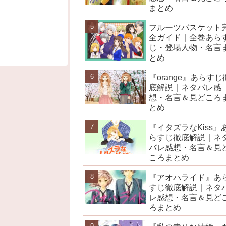
まとめ
フルーツバスケット
全ガイド｜全巻あら
じ・登場人物・名言
とめ
『orange』あらすじ
底解説｜ネタバレ感
想・名言＆見どころ
とめ
『イタズラなKiss』
らすじ徹底解説｜ネ
バレ感想・名言＆見
ころまとめ
『アオハライド』あ
すじ徹底解説｜ネタ
レ感想・名言＆見ど
ろまとめ