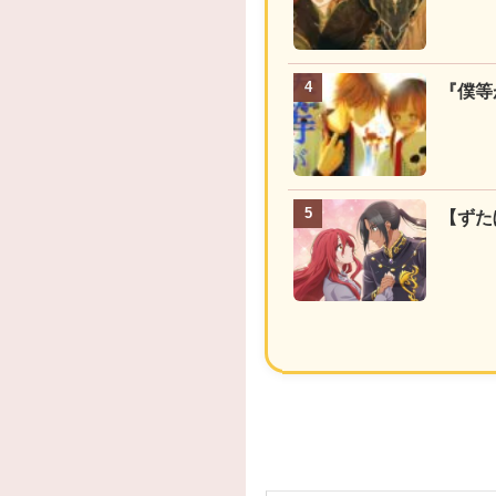
『僕等
【ずた