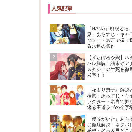
人気記事
『NANA』解説と考
察：あらすじ・キャ
クター・名言で振り
る永遠の名作
【ずたぼろ令嬢】ネ
バレ解説！結末やア
スタジアの生死を徹
考察！！
『花より男子』解説
考察：あらすじ・キ
ラクター・名言で振
返る王道ラブの金字
『僕等がいた』あら
じ徹底解説｜ネタバ
感想・名言＆見どこ