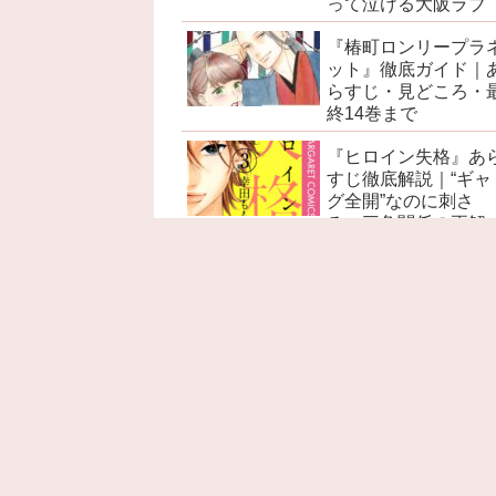
って泣ける大阪ラブ
『椿町ロンリープラ
ット』徹底ガイド｜
らすじ・見どころ・
終14巻まで
『ヒロイン失格』あ
すじ徹底解説｜“ギャ
グ全開”なのに刺さ
る、三角関係の正解
『赤髪の白雪姫』あ
すじ徹底解説｜ネタ
レ感想・考察・名言
見どころ