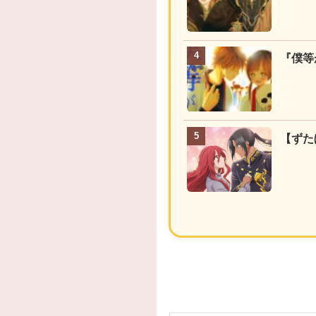
『僕等
【ずた