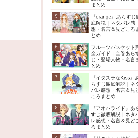
まとめ
『orange』あらすじ
底解説｜ネタバレ感
想・名言＆見どころ
とめ
フルーツバスケット
全ガイド｜全巻あら
じ・登場人物・名言
とめ
『イタズラなKiss』
らすじ徹底解説｜ネ
バレ感想・名言＆見
ころまとめ
『アオハライド』あ
すじ徹底解説｜ネタ
レ感想・名言＆見ど
ろまとめ