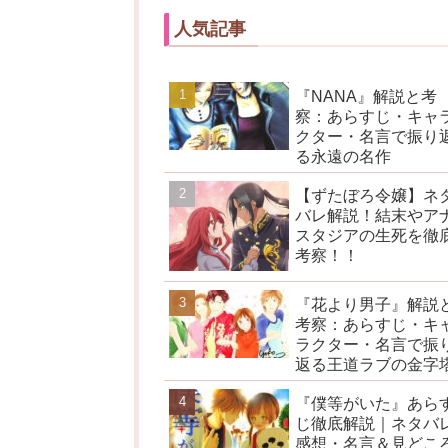
人気記事
『NANA』解説と考
察：あらすじ・キャ
クター・名言で振り
る永遠の名作
【ずたぼろ令嬢】ネ
バレ解説！結末やア
スタジアの生死を徹
考察！！
『花より男子』解説
考察：あらすじ・キ
ラクター・名言で振
返る王道ラブの金字
『僕等がいた』あら
じ徹底解説｜ネタバ
感想・名言＆見どこ