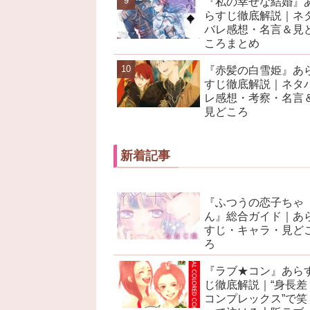
『私の幸せな結婚』
らすじ徹底解説｜ネ
バレ感想・名言＆見
ころまとめ
『赤髪の白雪姫』あ
すじ徹底解説｜ネタ
レ感想・考察・名言
見どころ
新着記事
『ふつうの恋子ちゃ
ん』総合ガイド｜あ
すじ・キャラ・見ど
ろ
『ラブ★コン』あら
じ徹底解説｜“身長差
コンプレックス”で笑