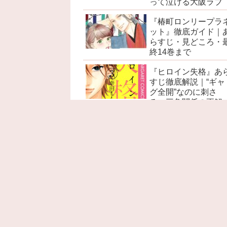
って泣ける大阪ラブ
『椿町ロンリープラ
ット』徹底ガイド｜
らすじ・見どころ・
終14巻まで
『ヒロイン失格』あ
すじ徹底解説｜“ギャ
グ全開”なのに刺さ
る、三角関係の正解
『赤髪の白雪姫』あ
すじ徹底解説｜ネタ
レ感想・考察・名言
見どころ