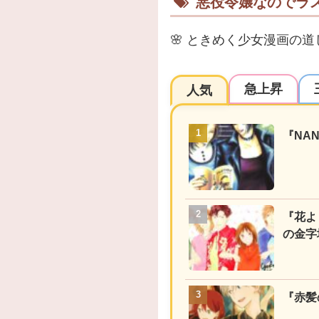
悪役令嬢なのでラ
🌸
ときめく少女漫画の道
急上昇
人気
『NA
『花よ
の金字
『赤髪