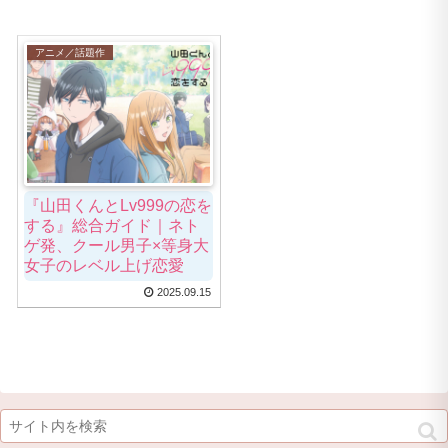
アニメ／話題作
『山田くんとLv999の恋を
する』総合ガイド｜ネト
ゲ発、クール男子×等身大
女子のレベル上げ恋愛
2025.09.15