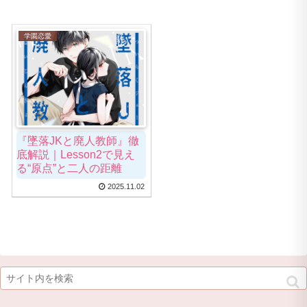
学園恋愛
『墜落JKと廃人教師』徹
底解説｜Lesson2で見え
る“原点”と二人の距離
2025.11.02