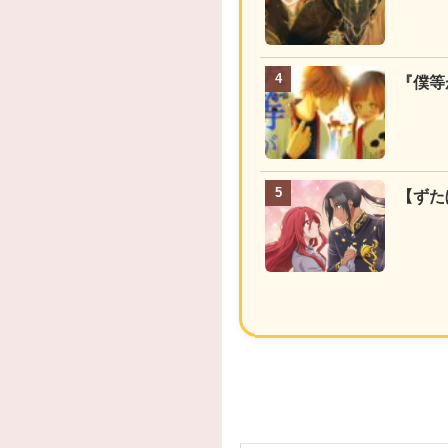
『僕等
【ずた