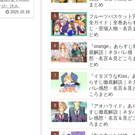
まとめ
ぐ試し読み。
2025.10.18
フルーツバスケット
全ガイド｜全巻あら
じ・登場人物・名言
とめ
『orange』あらすじ
底解説｜ネタバレ感
想・名言＆見どころ
とめ
『イタズラなKiss』
らすじ徹底解説｜ネ
バレ感想・名言＆見
ころまとめ
『アオハライド』あ
すじ徹底解説｜ネタ
レ感想・名言＆見ど
ろまとめ