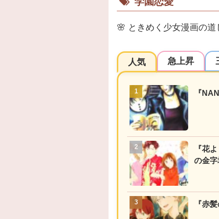
学園恋愛
🌸
ときめく少女漫画の道
急上昇
人気
『NA
『花よ
の金字
『赤髪