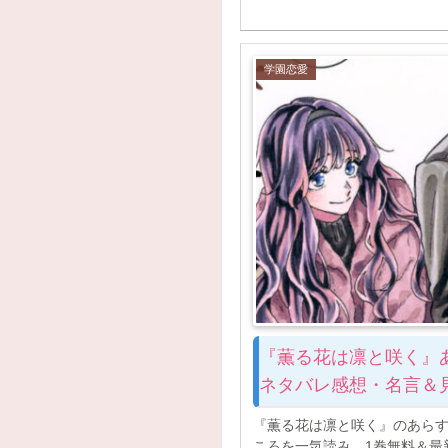
学園恋愛
『薫る花は凛と咲く』
ネタバレ感想・名言＆
『薫る花は凛と咲く』のあら
ころを一気読み。1巻無料＆最新