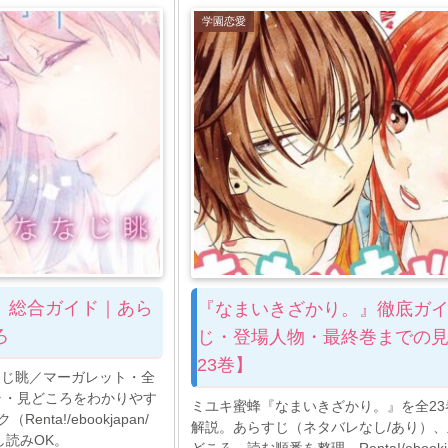
学園恋愛
』総合ガイド｜あら
『なまいきざかり。』徹底ガ
ろ
じ・登場人物・最終巻までの
23巻】
なじ眺／マーガレット・全
ラ・見どころをわかりやす
ミユキ蜜蜂『なまいきざかり。』を全23
nta!/ebookjapan/
解説。あらすじ（ネタバレなし/あり）
し読みOK。
どころ、読む順番を整理。Renta!/ebookja