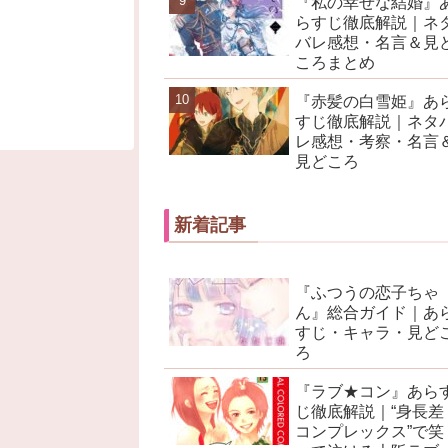
『私の幸せな結婚』
らすじ徹底解説｜ネ
バレ感想・名言＆見
ころまとめ
『赤髪の白雪姫』あ
すじ徹底解説｜ネタ
レ感想・考察・名言
見どころ
新着記事
『ふつうの恋子ちゃ
ん』総合ガイド｜あ
すじ・キャラ・見ど
ろ
『ラブ★コン』あら
じ徹底解説｜“身長差
コンプレックス”で笑