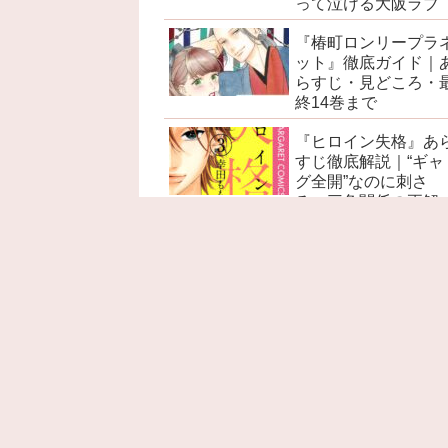
って泣ける大阪ラブ
『椿町ロンリープラ
ット』徹底ガイド｜
らすじ・見どころ・
終14巻まで
『ヒロイン失格』あ
すじ徹底解説｜“ギャ
グ全開”なのに刺さ
る、三角関係の正解
『赤髪の白雪姫』あ
すじ徹底解説｜ネタ
レ感想・考察・名言
見どころ