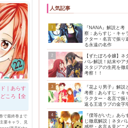
人気記事
『NANA』解説と考
察：あらすじ・キャ
クター・名言で振り
る永遠の名作
【ずたぼろ令嬢】ネ
バレ解説！結末やア
スタジアの生死を徹
考察！！
『花より男子』解説
イド｜あらす
考察：あらすじ・キ
見どころ【全
ラクター・名言で振
返る王道ラブの金字
『僕等がいた』あら
巻で最終巻まで
じ徹底解説｜ネタバ
、主要キャラ、見
感想・名言＆見どこ
pan/楽天Kobo