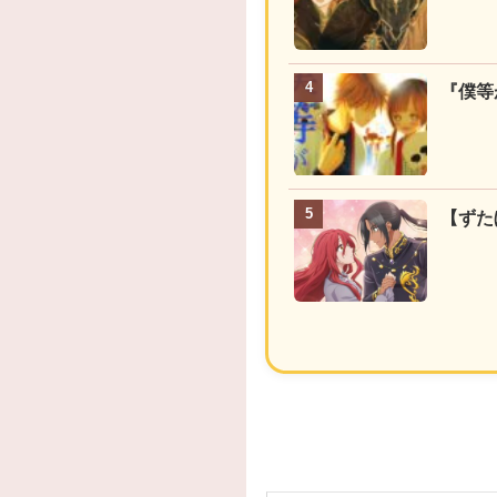
『僕等
【ずた