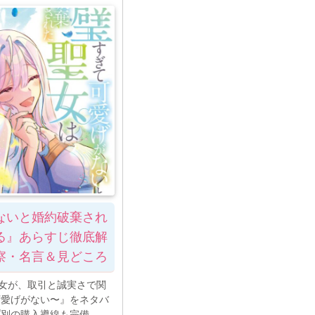
ないと婚約破棄され
る』あらすじ徹底解
察・名言＆見どころ
聖女が、取引と誠実さで関
可愛げがない〜』をネタバ
プ別の購入導線も完備。