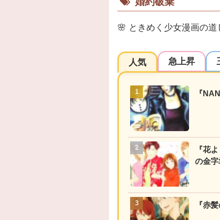
婚約破棄
🌸
ときめく少女漫画の道
急上昇
人気
『NA
『花よ
の金字
『赤髪