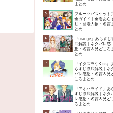
まとめ
フルーツバスケット
全ガイド｜全巻あら
じ・登場人物・名言
とめ
『orange』あらすじ
底解説｜ネタバレ感
想・名言＆見どころ
とめ
『イタズラなKiss』
らすじ徹底解説｜ネ
バレ感想・名言＆見
ころまとめ
『アオハライド』あ
すじ徹底解説｜ネタ
レ感想・名言＆見ど
ろまとめ