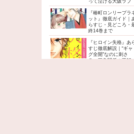
って泣ける大阪ラブ
『椿町ロンリープラ
ット』徹底ガイド｜
らすじ・見どころ・
終14巻まで
『ヒロイン失格』あ
すじ徹底解説｜“ギャ
グ全開”なのに刺さ
る、三角関係の正解
『赤髪の白雪姫』あ
すじ徹底解説｜ネタ
レ感想・考察・名言
見どころ