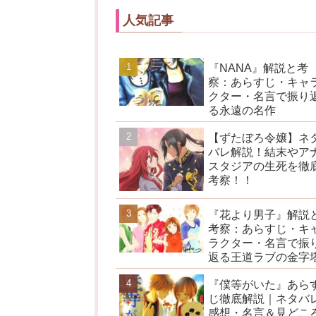
人気記事
『NANA』解説と考
察：あらすじ・キャ
クター・名言で振り
る永遠の名作
【ずたぼろ令嬢】ネ
バレ解説！結末やア
スタジアの生死を徹
考察！！
『花より男子』解説
考察：あらすじ・キ
ラクター・名言で振
返る王道ラブの金字
『僕等がいた』あら
じ徹底解説｜ネタバ
感想・名言＆見どこ