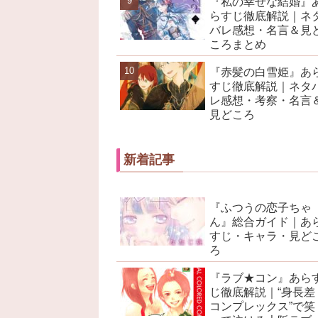
『私の幸せな結婚』
らすじ徹底解説｜ネ
バレ感想・名言＆見
ころまとめ
『赤髪の白雪姫』あ
すじ徹底解説｜ネタ
レ感想・考察・名言
見どころ
新着記事
『ふつうの恋子ちゃ
ん』総合ガイド｜あ
すじ・キャラ・見ど
ろ
『ラブ★コン』あら
じ徹底解説｜“身長差
コンプレックス”で笑