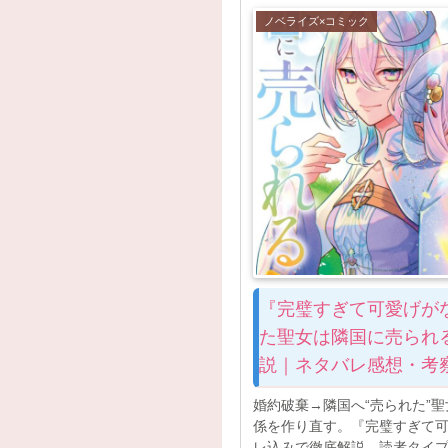
ノベライズ×コミック
『完璧すぎて可愛げが
た聖女は隣国に売られ
説｜ネタバレ感想・考
婚約破棄→隣国へ“売られた”
係を作り直す。『完璧すぎて
レ込みで徹底解説。読者タイ