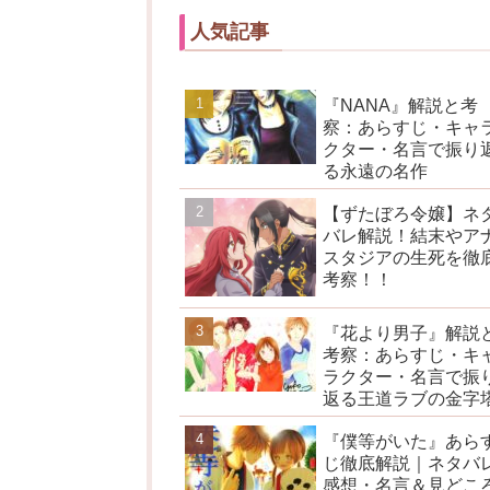
人気記事
『NANA』解説と考
察：あらすじ・キャ
クター・名言で振り
る永遠の名作
【ずたぼろ令嬢】ネ
バレ解説！結末やア
スタジアの生死を徹
考察！！
『花より男子』解説
考察：あらすじ・キ
ラクター・名言で振
返る王道ラブの金字
『僕等がいた』あら
じ徹底解説｜ネタバ
感想・名言＆見どこ