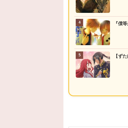
『僕等
【ずた