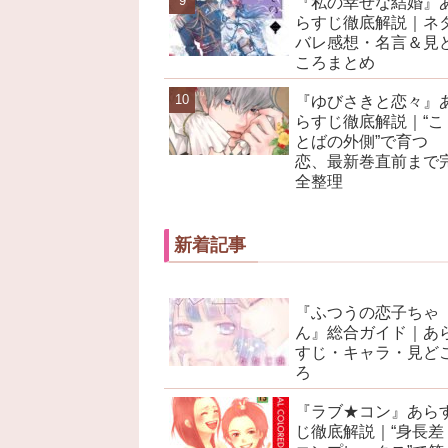
『私の幸せな結婚』
らすじ徹底解説｜ネ
バレ感想・名言＆見
ころまとめ
『ゆびさきと恋々』
らすじ徹底解説｜“こ
とばの外側”で育つ
恋、最新巻直前まで
全整理
新着記事
『ふつうの恋子ちゃ
ん』総合ガイド｜あ
すじ・キャラ・見ど
ろ
『ラブ★コン』あら
じ徹底解説｜“身長差