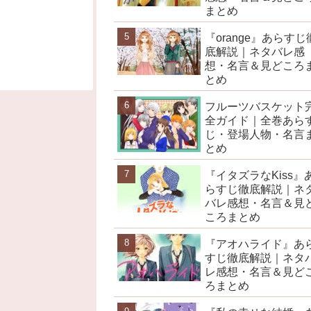
まとめ
『orange』あらすじ
底解説｜ネタバレ感
想・名言＆見どころ
とめ
フルーツバスケット
全ガイド｜全巻あら
じ・登場人物・名言
とめ
『イタズラなKiss』
らすじ徹底解説｜ネ
バレ感想・名言＆見
ころまとめ
『アオハライド』あ
すじ徹底解説｜ネタ
レ感想・名言＆見ど
ろまとめ