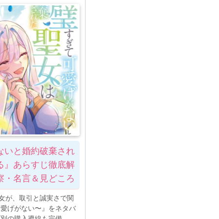
ないと婚約破棄され
る』あらすじ徹底解
察・名言＆見どころ
聖女が、取引と誠実さで関
可愛げがない〜』をネタバ
プ別の購入導線も完備。