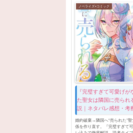
ノベライズ×コミック
『完璧すぎて可愛げが
た聖女は隣国に売られ
説｜ネタバレ感想・考
婚約破棄→隣国へ“売られた”
係を作り直す。『完璧すぎて
レ込みで徹底解説。読者タイ