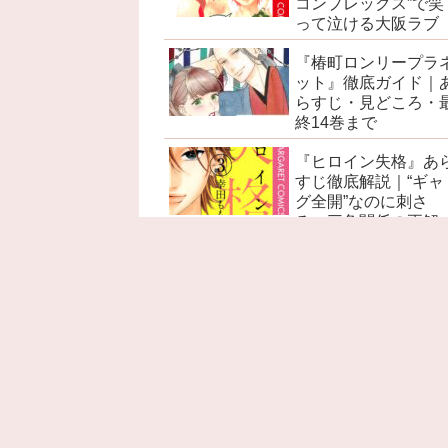
コンプレックス”で笑
って泣ける大阪ラブ
『椿町ロンリープラ
ット』徹底ガイド｜
らすじ・見どころ・
終14巻まで
『ヒロイン失格』あ
すじ徹底解説｜“ギャ
グ全開”なのに刺さ
る、三角関係の正解
『赤髪の白雪姫』あ
すじ徹底解説｜ネタ
レ感想・考察・名言
見どころ