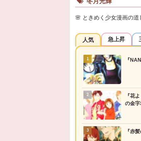
冬月光輝
🌸
ときめく少女漫画の道
急上昇
人気
『NA
『花よ
の金字
『赤髪