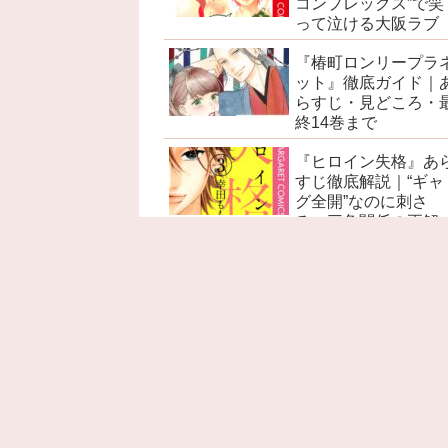
コンプレックス”で笑
って泣ける大阪ラブ
『椿町ロンリープラ
ット』徹底ガイド｜
らすじ・見どころ・
終14巻まで
『ヒロイン失格』あ
すじ徹底解説｜“ギャ
グ全開”なのに刺さ
る、三角関係の正解
『赤髪の白雪姫』あ
すじ徹底解説｜ネタ
レ感想・考察・名言
見どころ