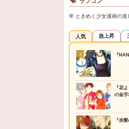
ラブコン
🌸
ときめく少女漫画の道
急上昇
人気
『NA
『花よ
の金字
『赤髪