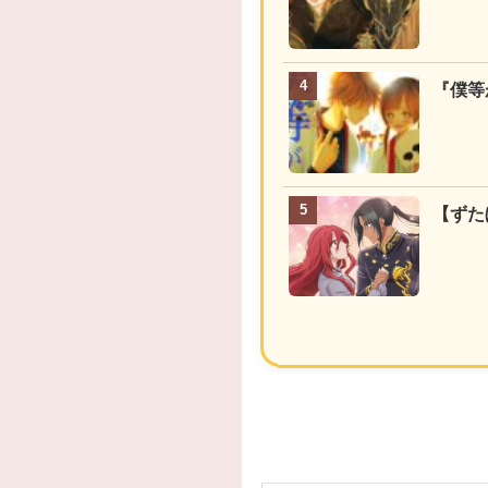
『僕等
【ずた