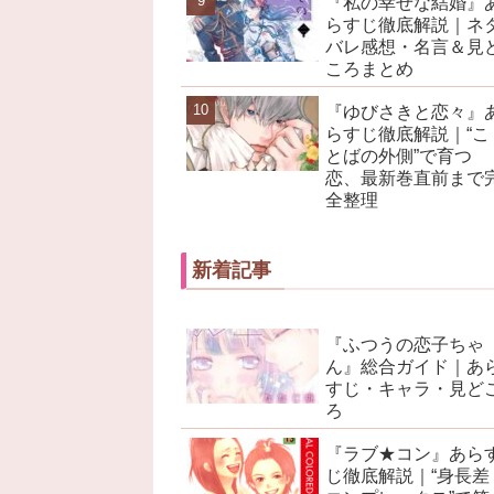
『私の幸せな結婚』
らすじ徹底解説｜ネ
バレ感想・名言＆見
ころまとめ
『ゆびさきと恋々』
らすじ徹底解説｜“こ
とばの外側”で育つ
恋、最新巻直前まで
全整理
新着記事
『ふつうの恋子ちゃ
ん』総合ガイド｜あ
すじ・キャラ・見ど
ろ
『ラブ★コン』あら
じ徹底解説｜“身長差