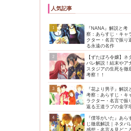
人気記事
『NANA』解説と考
察：あらすじ・キャ
クター・名言で振り
る永遠の名作
【ずたぼろ令嬢】ネ
バレ解説！結末やア
スタジアの生死を徹
考察！！
『花より男子』解説
考察：あらすじ・キ
ラクター・名言で振
返る王道ラブの金字
『僕等がいた』あら
じ徹底解説｜ネタバ
感想・名言＆見どこ