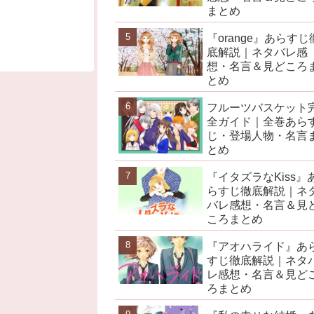
まとめ
『orange』あらすじ
底解説｜ネタバレ感
想・名言＆見どころ
とめ
フルーツバスケット
全ガイド｜全巻あら
じ・登場人物・名言
とめ
『イタズラなKiss』
らすじ徹底解説｜ネ
バレ感想・名言＆見
ころまとめ
『アオハライド』あ
すじ徹底解説｜ネタ
レ感想・名言＆見ど
ろまとめ