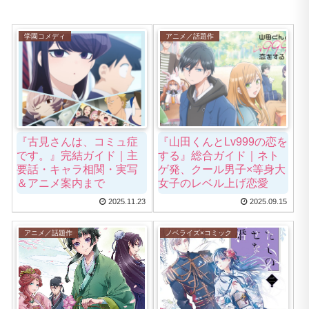
学園コメディ
アニメ／話題作
『古見さんは、コミュ症
『山田くんとLv999の恋を
です。』完結ガイド｜主
する』総合ガイド｜ネト
要話・キャラ相関・実写
ゲ発、クール男子×等身大
＆アニメ案内まで
女子のレベル上げ恋愛
2025.11.23
2025.09.15
アニメ／話題作
ノベライズ×コミック