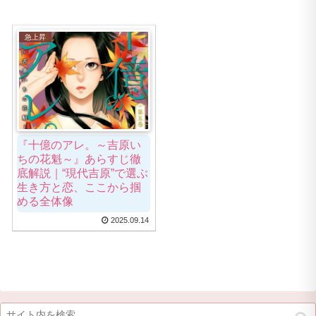
急上昇
『十億のアレ。～吉原い
ちの花魁～』あらすじ徹
底解説｜“現代吉原”で選ぶ
生き方と恋、ここから掴
める全体像
2025.09.14