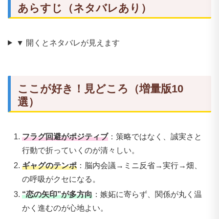
あらすじ（ネタバレあり）
▼ 開くとネタバレが見えます
ここが好き！見どころ（増量版10
選）
フラグ回避がポジティブ
：策略ではなく、誠実さと
行動で折っていくのが清々しい。
ギャグのテンポ
：脳内会議→ミニ反省→実行→畑、
の呼吸がクセになる。
“恋の矢印”が多方向
：嫉妬に寄らず、関係が丸く温
かく進むのが心地よい。