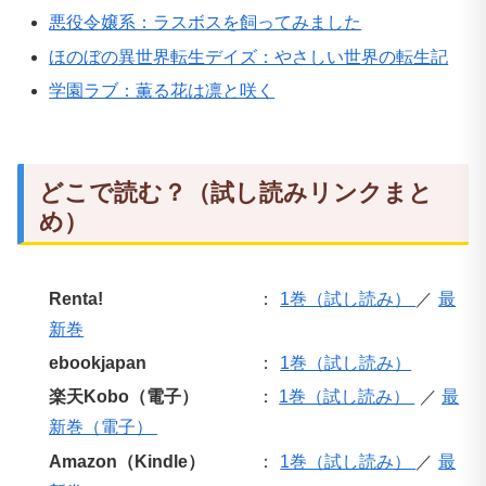
悪役令嬢系：ラスボスを飼ってみました
ほのぼの異世界転生デイズ：やさしい世界の転生記
学園ラブ：薫る花は凛と咲く
どこで読む？（試し読みリンクまと
め）
Renta!
：
1巻（試し読み）
／
最
新巻
ebookjapan
：
1巻（試し読み）
楽天Kobo（電子）
：
1巻（試し読み）
／
最
新巻（電子）
Amazon（Kindle）
：
1巻（試し読み）
／
最