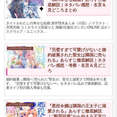
底解説｜ネタバレ感想・名言＆
見どころまとめ
タイトルわたしの幸せな結婚 原作顎木あくみ（小説）／イラスト：
月岡月穂 コミカライズ高坂りと 掲載/出版社ガンガンONLINE ほか /
スクウェア・エニックス...
ノベライズ×コミック
『完璧すぎて可愛げがないと婚
約破棄された聖女は隣国に売ら
れる』あらすじ徹底解説｜ネタ
バレ感想・考察・名言＆見どこ
ろ
婚約破棄→隣国へ“売られた”聖女が、取引と誠実さで関係を作り直
す。『完璧すぎて可愛げがない〜』をネタバレ込みで徹底解説。読
者タイプ別の購入導線も完備。
ノベライズ×コミック
『悪役令嬢は隣国の王太子に溺
愛される』あらすじ徹底解説
｜“断罪回避”から始まる王宮ロ