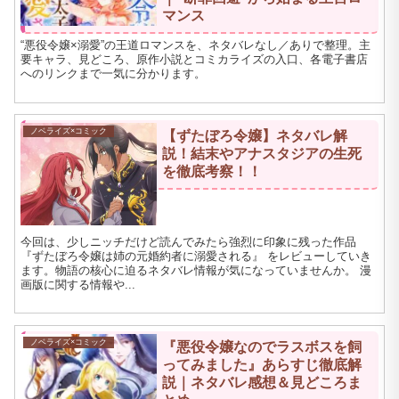
マンス
“悪役令嬢×溺愛”の王道ロマンスを、ネタバレなし／ありで整理。主
要キャラ、見どころ、原作小説とコミカライズの入口、各電子書店
へのリンクまで一気に分かります。
ノベライズ×コミック
【ずたぼろ令嬢】ネタバレ解
説！結末やアナスタジアの生死
を徹底考察！！
今回は、少しニッチだけど読んでみたら強烈に印象に残った作品
『ずたぼろ令嬢は姉の元婚約者に溺愛される』 をレビューしていき
ます。物語の核心に迫るネタバレ情報が気になっていませんか。 漫
画版に関する情報や...
ノベライズ×コミック
『悪役令嬢なのでラスボスを飼
ってみました』あらすじ徹底解
説｜ネタバレ感想＆見どころま