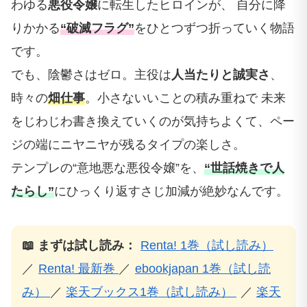
わゆる
悪役令嬢
に転生したヒロインが、 自分に降
りかかる
“破滅フラグ”
をひとつずつ折っていく物語
です。
でも、陰鬱さはゼロ。主役は
人当たりと誠実さ
、
時々の
畑仕事
。小さないいことの積み重ねで 未来
をじわじわ書き換えていくのが気持ちよくて、ペー
ジの端にニヤニヤが残るタイプの楽しさ。
テンプレの“意地悪な悪役令嬢”を、
“世話焼きで人
たらし”
にひっくり返すさじ加減が絶妙なんです。
📖 まずは試し読み：
Renta! 1巻（試し読み）
／
Renta! 最新巻
／
ebookjapan 1巻（試し読
み）
／
楽天ブックス1巻（試し読み）
／
楽天