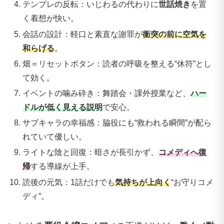
テンプレの反転：いじわるの代わりに
世話焼き
を置
く着想が快い。
会話の設計：軽口と素直な謝罪が
衝突の前に空気を
和らげる
。
畑＝リセットボタン：読者の呼吸を整える“休符”とし
て効く。
イベントの噛み砕き：舞踏会・課外授業など、
ハー
ドルが低く見える説明
で安心。
サブキャラの幸福感：脇役にも“救われる瞬間”が配ら
れていて優しい。
ライトな陰と回復：暗さが長引かず、
コメディへ復
帰
する導線が上手。
読後の元気：1話だけでも
気持ちが上向く
“お守りコメ
ディ”。