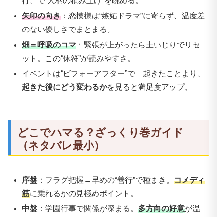
行、で“人柄の積み上げ”を眺める。
矢印の向き
：恋模様は“嫉妬ドラマ”に寄らず、温度差
のない優しさでまとまる。
畑＝呼吸のコマ
：緊張が上がったら土いじりでリセ
ット。この“休符”が読みやすさ。
イベントは“ビフォーアフター”で：起きたことより、
起きた後にどう変わるか
を見ると満足度アップ。
どこでハマる？ざっくり巻ガイド
（ネタバレ最小）
序盤
：フラグ把握→早めの“善行”で種まき。
コメディ
筋
に乗れるかの見極めポイント。
中盤
：学園行事で関係が深まる。
多方向の好意
が温