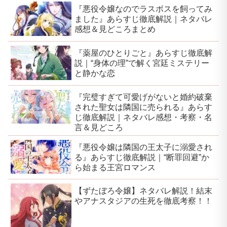
『悪役令嬢なのでラスボスを飼ってみ
ました』あらすじ徹底解説｜ネタバレ
感想＆見どころまとめ
『薬屋のひとりごと』あらすじ徹底解
説｜“身体の理”で解く宮廷ミステリー
と静かな恋
『完璧すぎて可愛げがないと婚約破棄
された聖女は隣国に売られる』あらす
じ徹底解説｜ネタバレ感想・考察・名
言＆見どころ
『悪役令嬢は隣国の王太子に溺愛され
る』あらすじ徹底解説｜“断罪回避”か
ら始まる王宮ロマンス
【ずたぼろ令嬢】ネタバレ解説！結末
やアナスタジアの生死を徹底考察！！