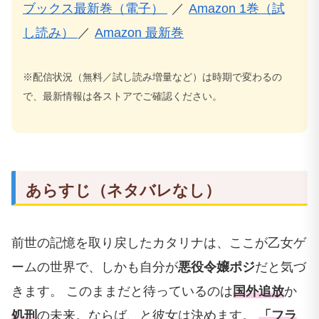
ブックス最新巻（電子）
／
Amazon 1巻（試
し読み）
／
Amazon 最新巻
※配信状況（無料／試し読み増量など）は時期で変わるの
で、最新情報は各ストアでご確認ください。
あらすじ（ネタバレなし）
前世の記憶を取り戻したカタリナは、ここが乙女ゲ
ームの世界で、しかも自分が
悪役令嬢ポジ
だと気づ
きます。 このままだと待っているのは
国外追放
か
処刑
の未来。ならば、と彼女は決めます。
「フラ