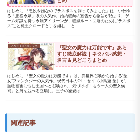
とめ
はじめに 『悪役令嬢なのでラスボスを飼ってみました』は、いわゆ
る「悪役令嬢」系の人気作。婚約破棄の宣告から物語が始まり、ゲ
ーム知識を持つ令嬢アイリーンが、破滅ルート回避のために“ラスボ
ス”こと魔王クロードと手を組む──と...
ノベライズ×コミック
『聖女の魔力は万能です』あら
すじ徹底解説｜ネタバレ感想・
名言＆見どころまとめ
はじめに 『聖女の魔力は万能です』は、異世界召喚から始まる“聖
女”ファンタジーの人気作。現代日本のOL・セイ（小鳥遊 聖）が、
魔物被害に悩む王国へと召喚され、気づけば「もう一人の聖女候
補」と肩を並べる立場に。王子の寵愛は...
関連記事