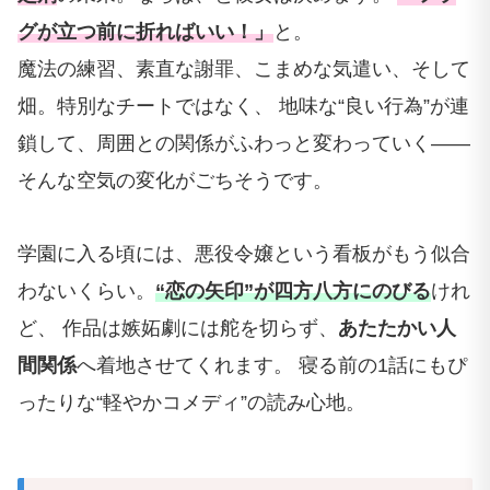
グが立つ前に折ればいい！」
と。
魔法の練習、素直な謝罪、こまめな気遣い、そして
畑。特別なチートではなく、 地味な“良い行為”が連
鎖して、周囲との関係がふわっと変わっていく——
そんな空気の変化がごちそうです。
学園に入る頃には、悪役令嬢という看板がもう似合
わないくらい。
“恋の矢印”が四方八方にのびる
けれ
ど、 作品は嫉妬劇には舵を切らず、
あたたかい人
間関係
へ着地させてくれます。 寝る前の1話にもぴ
ったりな“軽やかコメディ”の読み心地。