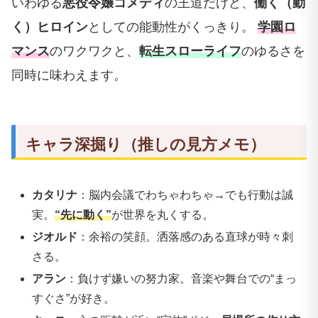
いわゆる
悪役令嬢コメディ
の王道だけど、
働く（動
く）ヒロイン
としての能動性がくっきり。
学園ロ
マンス
のワクワクと、
転生スローライフ
のゆるさを
同時に味わえます。
キャラ深掘り（推しの見方メモ）
カタリナ
：脳内会議でわちゃわちゃ→でも行動は誠
実。
“先に動く”
が世界を丸くする。
ジオルド
：余裕の笑顔。洒落感のある直球が時々刺
さる。
アラン
：負けず嫌いの努力家。音楽や舞台での“まっ
すぐさ”が好き。