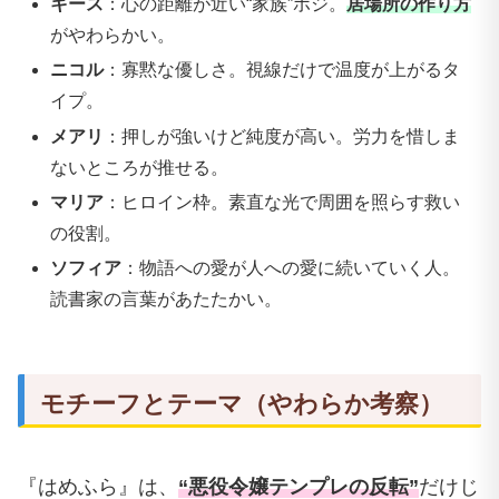
キース
：心の距離が近い“家族”ポジ。
居場所の作り方
がやわらかい。
ニコル
：寡黙な優しさ。視線だけで温度が上がるタ
イプ。
メアリ
：押しが強いけど純度が高い。労力を惜しま
ないところが推せる。
マリア
：ヒロイン枠。素直な光で周囲を照らす救い
の役割。
ソフィア
：物語への愛が人への愛に続いていく人。
読書家の言葉があたたかい。
モチーフとテーマ（やわらか考察）
『はめふら』は、
“悪役令嬢テンプレの反転”
だけじ