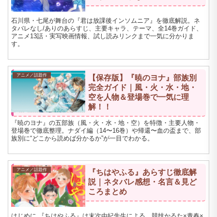
石川県・七尾が舞台の『君は放課後インソムニア』を徹底解説。ネ
タバレなし/ありのあらすじ、主要キャラ、テーマ、全14巻ガイド、
アニメ13話・実写映画情報、試し読みリンクまで一気に分かりま
す。
アニメ／話題作
【保存版】『暁のヨナ』部族別
完全ガイド｜風・火・水・地・
空を人物＆登場巻で一気に理
解！！
『暁のヨナ』の五部族（風・火・水・地・空）を特徴・主要人物・
登場巻で徹底整理。ナダイ編（14〜16巻）や帰還〜血の盃まで、部
族別に“どこから読めば分かるか”が一目でわかる。
アニメ／話題作
『ちはやふる』あらすじ徹底解
説｜ネタバレ感想・名言＆見ど
ころまとめ
はじめに 『ちはやふる』は末次由紀先生による、競技かるた×青春×