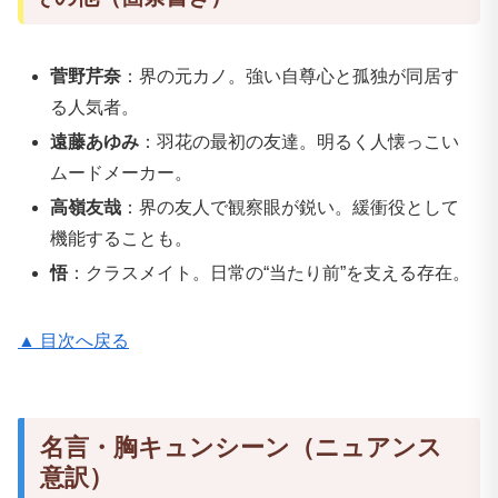
菅野芹奈
：界の元カノ。強い自尊心と孤独が同居す
る人気者。
遠藤あゆみ
：羽花の最初の友達。明るく人懐っこい
ムードメーカー。
高嶺友哉
：界の友人で観察眼が鋭い。緩衝役として
機能することも。
悟
：クラスメイト。日常の“当たり前”を支える存在。
▲ 目次へ戻る
名言・胸キュンシーン（ニュアンス
意訳）