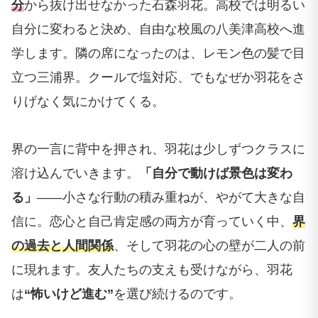
分
から抜け出せなかった石森羽花。高校では明るい
自分に変わると決め、自由な校風の八美津高校へ進
学します。隣の席になったのは、レモン色の髪で目
立つ三浦界。クールで塩対応、でもなぜか羽花をさ
りげなく気にかけてくる。
界の一言に背中を押され、羽花は少しずつクラスに
溶け込んでいきます。
「自分で動けば景色は変わ
る」
——小さな行動の積み重ねが、やがて大きな自
信に。恋心と自己肯定感の両方が育っていく中、
界
の過去と人間関係
、そして羽花の心の壁が二人の前
に現れます。友人たちの支えも受けながら、羽花
は
“怖いけど進む”
を選び続けるのです。