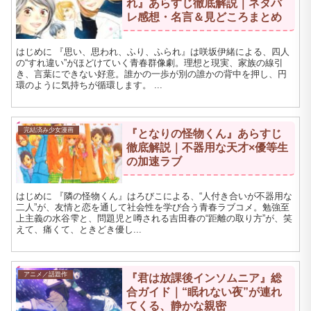
れ』あらすじ徹底解説｜ネタバ
レ感想・名言＆見どころまとめ
はじめに 『思い、思われ、ふり、ふられ』は咲坂伊緒による、四人
の“すれ違い”がほどけていく青春群像劇。理想と現実、家族の線引
き、言葉にできない好意。誰かの一歩が別の誰かの背中を押し、円
環のように気持ちが循環します。 ...
完結済み少女漫画
『となりの怪物くん』あらすじ
徹底解説｜不器用な天才×優等生
の加速ラブ
はじめに 『隣の怪物くん』はろびこによる、“人付き合いが不器用な
二人”が、友情と恋を通して社会性を学び合う青春ラブコメ。勉強至
上主義の水谷雫と、問題児と噂される吉田春の“距離の取り方”が、笑
えて、痛くて、ときどき優し...
アニメ／話題作
『君は放課後インソムニア』総
合ガイド｜“眠れない夜”が連れ
てくる、静かな親密