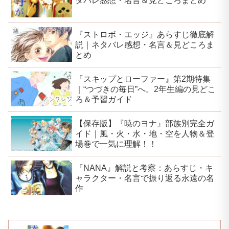
タバレ感想・名言＆見どころまとめ
『ストロボ・エッジ』あらすじ徹底解
説｜ネタバレ感想・名言＆見どころま
とめ
『スキップとローファー』第2期特集
｜“つづきの毎日”へ。2年生編の見どこ
ろ＆予習ガイド
【保存版】『暁のヨナ』部族別完全ガ
イド｜風・火・水・地・空を人物＆登
場巻で一気に理解！！
『NANA』解説と考察：あらすじ・キ
ャラクター・名言で振り返る永遠の名
作