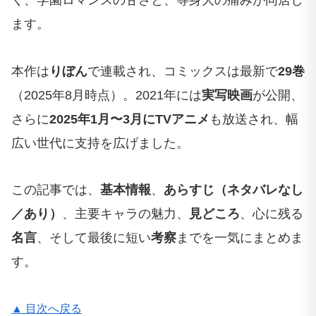
く、学園ロマンスの甘さと、等身大の痛みが同居し
ます。
本作は
りぼん
で連載され、コミックスは最新で
29巻
（2025年8月時点）。2021年には
実写映画
が公開、
さらに
2025年1月〜3月にTVアニメ
も放送され、幅
広い世代に支持を広げました。
この記事では、
基本情報
、
あらすじ（ネタバレなし
／あり）
、主要キャラの魅力、
見どころ
、心に残る
名言
、そして最後に短い
考察
までを一気にまとめま
す。
▲ 目次へ戻る