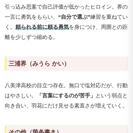
引っ込み思案で自己評価が低かったヒロイン。界の
一言に勇気をもらい、
“自分で選ぶ”
練習を重ねてい
く。
頼られる前に頼る勇気
を身につけ、周囲との距
離を少しずつ縮める。
三浦界（みうら かい）
八美津高校の目立つ存在。無口で塩対応だが、行動
はやさしい。
「言葉にするのが苦手」
という弱点と
向き合い、羽花にだけ見せる素直さが増えていく。
その他（箇条書き）