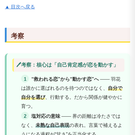
▲ 目次へ戻る
考察
🖊️考察：核心は「自己肯定感が恋を動かす」
“救われる恋”から“動かす恋”へ
—— 羽花
は誰かに選ばれるのを待つのではなく、
自分で
自分を選び
、行動する。だから関係が健やかに
育つ。
塩対応の意味
—— 界の距離は冷たさでは
なく、
未熟な自己表現
の表れ。言葉で補えるよ
うになる過程が“甘さ”を正当化する。