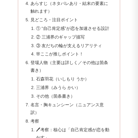
あらすじ（ネタバレあり・結末の要素に
触れます）
見どころ・注目ポイント
① “自己肯定感”が恋を加速させる設計
② 三浦界のギャップ描写
③ 友だちの輪が支えるリアリティ
🌸ここが推しポイント！
登場人物（主要は詳しく／その他は箇条
書き）
石森羽花（いしもり うか）
三浦界（みうら かい）
その他（箇条書き）
名言・胸キュンシーン（ニュアンス意
訳）
考察
🖊️考察：核心は「自己肯定感が恋を動
かす」