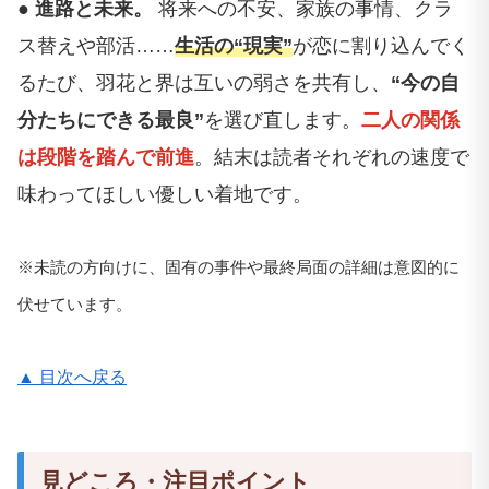
● 進路と未来。
将来への不安、家族の事情、クラ
ス替えや部活……
生活の“現実”
が恋に割り込んでく
るたび、羽花と界は互いの弱さを共有し、
“今の自
分たちにできる最良”
を選び直します。
二人の関係
は段階を踏んで前進
。結末は読者それぞれの速度で
味わってほしい優しい着地です。
※未読の方向けに、固有の事件や最終局面の詳細は意図的に
伏せています。
▲ 目次へ戻る
見どころ・注目ポイント