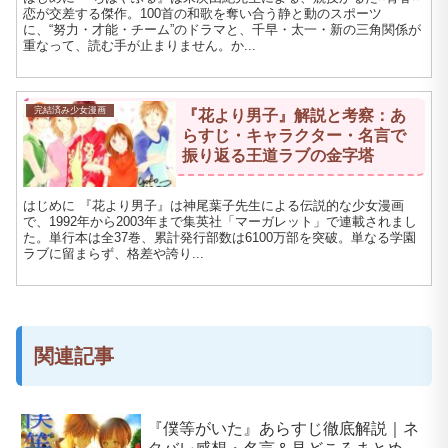
恋が交差する傑作。100首の和歌を奪い合う静と動のスポーツ
に、“努力・才能・チーム”のドラマと、千早・太一・新の三角関係が
重なって、読む手が止まりません。か...
完結済み少女漫画
『花より男子』解説と考察：あ
らすじ・キャラクター・名言で
振り返る王道ラブの金字塔
はじめに 『花より男子』は神尾葉子先生による伝説的な少女漫画
で、1992年から2003年まで集英社「マーガレット」で連載されまし
た。単行本は全37巻、累計発行部数は6100万部を突破。単なる学園
ラブに留まらず、格差や誇り...
関連記事
『僕等がいた』あらすじ徹底解説｜ネ