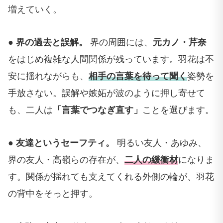
増えていく。
● 界の過去と誤解。
界の周囲には、
元カノ・芹奈
をはじめ複雑な人間関係が残っています。羽花は不
安に揺れながらも、
相手の言葉を待って聞く
姿勢を
手放さない。誤解や嫉妬が波のように押し寄せて
も、二人は
「言葉でつなぎ直す」
ことを選びます。
● 友達というセーフティ。
明るい友人・あゆみ、
界の友人・高嶺らの存在が、
二人の緩衝材
になりま
す。関係が揺れても支えてくれる外側の輪が、羽花
の背中をそっと押す。