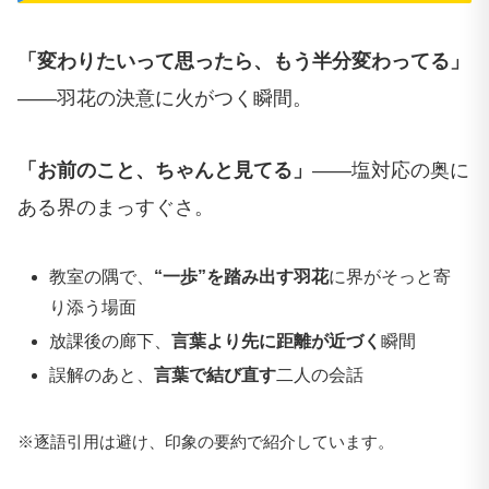
「変わりたいって思ったら、もう半分変わってる」
——羽花の決意に火がつく瞬間。
「お前のこと、ちゃんと見てる」
——塩対応の奥に
ある界のまっすぐさ。
教室の隅で、
“一歩”を踏み出す羽花
に界がそっと寄
り添う場面
放課後の廊下、
言葉より先に距離が近づく
瞬間
誤解のあと、
言葉で結び直す
二人の会話
※逐語引用は避け、印象の要約で紹介しています。