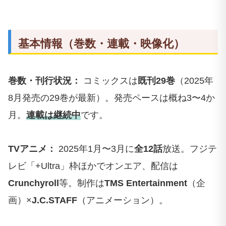
基本情報（巻数・連載・映像化）
巻数・刊行状況：
コミックスは
既刊29巻
（2025年
8月発売の29巻が最新）。発売ペースは概ね3〜4か
月。
連載は継続中
です。
TVアニメ：
2025年1月〜3月に
全12話
放送。フジテ
レビ「+Ultra」枠ほかでオンエア、配信は
Crunchyroll
等。制作は
TMS Entertainment
（企
画）×
J.C.STAFF
（アニメーション）。