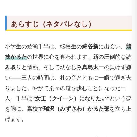
あらすじ（ネタバレなし）
小学生の綾瀬千早は、転校生の
綿谷新
に出会い、
競
技かるた
の世界に心を奪われます。新の圧倒的な読
み取りと情熱、そして幼なじみ
真島太一
の負けず嫌
い――三人の時間は、札の音とともに一瞬で過ぎ去
りました。やがて別々の道を歩むことになった三
人。千早は
“女王（クイーン）になりたい”
という夢
を胸に、高校で
瑞沢（みずさわ）かるた部
を立ち上
げます。