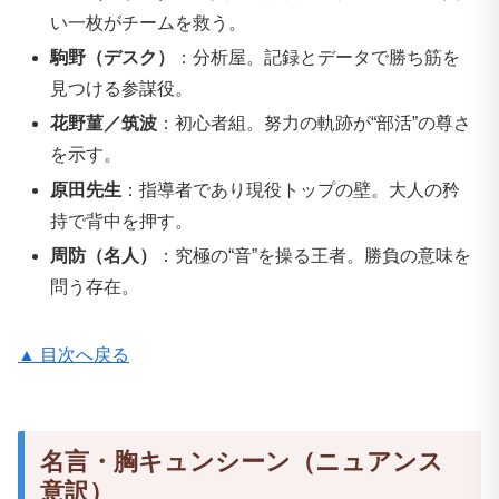
い一枚がチームを救う。
駒野（デスク）
：分析屋。記録とデータで勝ち筋を
見つける参謀役。
花野菫／筑波
：初心者組。努力の軌跡が“部活”の尊さ
を示す。
原田先生
：指導者であり現役トップの壁。大人の矜
持で背中を押す。
周防（名人）
：究極の“音”を操る王者。勝負の意味を
問う存在。
▲ 目次へ戻る
名言・胸キュンシーン（ニュアンス
意訳）