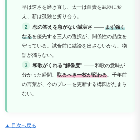
早は速さを磨き直し、太一は自責を武器に変
え、新は孤独と折り合う。
恋の答えを急がない誠実さ
——
まず強く
なる
を優先する三人の選択が、関係性の品位を
守っている。試合前に結論を出さないから、物
語が濁らない。
和歌がくれる“解像度”
—— 和歌の意味が
分かった瞬間、
取るべき一枚が変わる
。千年前
の言葉が、今のプレーを更新する構図がたまら
ない。
▲ 目次へ戻る