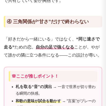
で共有していく姿が胸熱です。
④ 三角関係が“甘さ”だけで終わらない
「好きだから一緒にいる」ではなく、
“同じ速さで
走る”
ための恋。
自分の足で強くなる
ことが、やが
て誰かの隣に立つ条件になる――この設計が尊い。
🌸ここが推しポイント！
札を取る“音”の演出
→ 一音で世界が切り替わ
る瞬間の快感。
和歌の意味が試合を動かす
→ “言葉”がプレーの