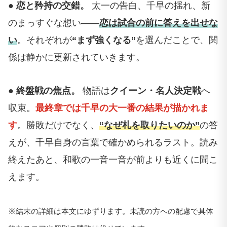
● 恋と矜持の交錯。
太一の告白、千早の揺れ、新
のまっすぐな想い――
恋は試合の前に答えを出せな
い
。それぞれが
“まず強くなる”
を選んだことで、関
係は静かに更新されていきます。
● 終盤戦の焦点。
物語は
クイーン・名人決定戦
へ
収束。
最終章では千早の大一番の結果が描かれま
す
。勝敗だけでなく、
“なぜ札を取りたいのか”
の答
えが、千早自身の言葉で確かめられるラスト。読み
終えたあと、和歌の一音一音が前よりも近くに聞こ
えます。
※結末の詳細は本文にゆずります。未読の方への配慮で具体