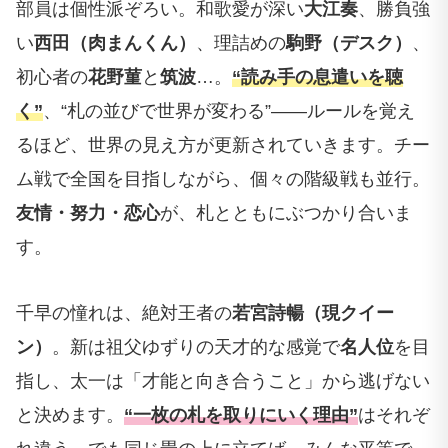
部員は個性派ぞろい。和歌愛が深い
大江奏
、勝負強
い
西田（肉まんくん）
、理詰めの
駒野（デスク）
、
初心者の
花野菫
と
筑波
…。
“読み手の息遣いを聴
く”
、“札の並びで世界が変わる”――ルールを覚え
るほど、世界の見え方が更新されていきます。チー
ム戦で全国を目指しながら、個々の階級戦も並行。
友情・努力・恋心
が、札とともにぶつかり合いま
す。
千早の憧れは、絶対王者の
若宮詩暢（現クイー
ン）
。新は祖父ゆずりの天才的な感覚で
名人位
を目
指し、太一は「才能と向き合うこと」から逃げない
と決めます。
“一枚の札を取りにいく理由”
はそれぞ