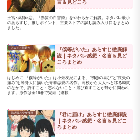
言＆見どころ
王宮×薬師×恋。『赤髪の白雪姫』をやわらかに解説。ネタバレ最小
のあらすじ、推しポイント、主要ストアの試し読み入り口をまとめ
ました。
アニメ／話題作
『僕等がいた』あらすじ徹底解
説｜ネタバレ感想・名言＆見ど
ころまとめ
はじめに 『僕等がいた』は小畑友紀による、“初恋の喜び”と“喪失の
痛み”を等身大に描いた青春恋愛の名作。高校から大人へと移る時間
のなかで、許すこと・忘れないこと・選び直すことが静かに問われ
ます。原作は全16巻で完結（連載...
完結済み少女漫画
『君に届け』あらすじ徹底解説
｜ネタバレ感想・名言＆見どこ
ろまとめ