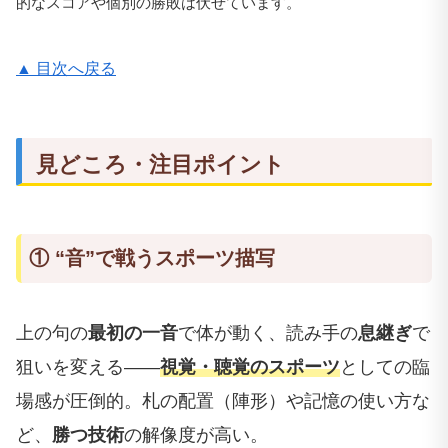
的なスコアや個別の勝敗は伏せています。
▲ 目次へ戻る
見どころ・注目ポイント
① “音”で戦うスポーツ描写
上の句の
最初の一音
で体が動く、読み手の
息継ぎ
で
狙いを変える――
視覚・聴覚のスポーツ
としての臨
場感が圧倒的。札の配置（陣形）や記憶の使い方な
ど、
勝つ技術
の解像度が高い。