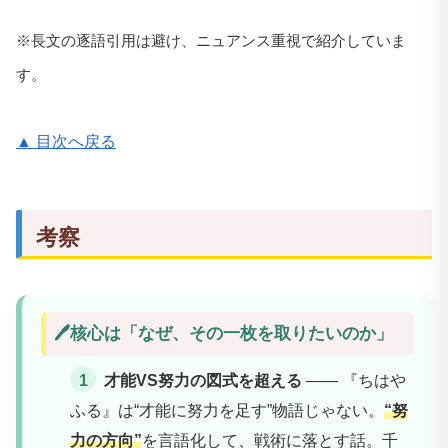
※長文の逐語引用は避け、ニュアンス重視で紹介していま
す。
▲ 目次へ戻る
考察
🖊️核心は「なぜ、その一枚を取りたいのか」
才能VS努力の図式を超える
—— 『ちはや
ふる』は“才能に努力を足す”物語じゃない。
“努
力の方向”
を言語化して、戦術に落とす話。千