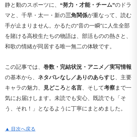
静と動のスポーツに、
“努力・才能・チーム”
のドラ
マと、千早・太一・新の
三角関係
が重なって、読む
手が止まりません。かるたの“音の一瞬”に人生全部
を賭ける高校生たちの物語は、部活ものの熱さと、
和歌の情緒が同居する唯一無二の体験です。
この記事では、
巻数・完結状況・アニメ／実写情報
の基本から、
ネタバレなし／ありのあらすじ
、主要
キャラの魅力、
見どころ
と
名言
、そして
考察
まで一
気にお届けします。未読でも安心、既読でも「そ
う、それ！」となるように丁寧にまとめました。
▲ 目次へ戻る