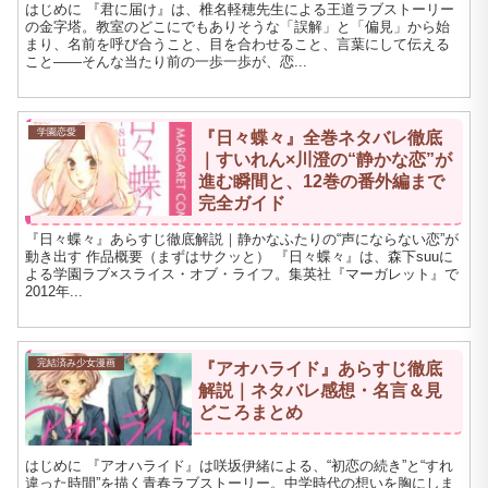
はじめに 『君に届け』は、椎名軽穂先生による王道ラブストーリー
の金字塔。教室のどこにでもありそうな「誤解」と「偏見」から始
まり、名前を呼び合うこと、目を合わせること、言葉にして伝える
こと――そんな当たり前の一歩一歩が、恋...
学園恋愛
『日々蝶々』全巻ネタバレ徹底
｜すいれん×川澄の“静かな恋”が
進む瞬間と、12巻の番外編まで
完全ガイド
『日々蝶々』あらすじ徹底解説｜静かなふたりの“声にならない恋”が
動き出す 作品概要（まずはサクッと） 『日々蝶々』は、森下suuに
よる学園ラブ×スライス・オブ・ライフ。集英社『マーガレット』で
2012年...
完結済み少女漫画
『アオハライド』あらすじ徹底
解説｜ネタバレ感想・名言＆見
どころまとめ
はじめに 『アオハライド』は咲坂伊緒による、“初恋の続き”と“すれ
違った時間”を描く青春ラブストーリー。中学時代の想いを胸にしま