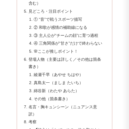
含む）
見どころ・注目ポイント
① “音”で戦うスポーツ描写
② 和歌が感情の補助線になる
③ 主人公が“チームの顔”に育つ過程
④ 三角関係が“甘さ”だけで終わらない
🌸ここが推しポイント！
登場人物（主要は詳しく／その他は箇条
書き）
綾瀬千早（あやせ ちはや）
真島太一（ましま たいち）
綿谷新（わたや あらた）
その他（箇条書き）
名言・胸キュンシーン（ニュアンス意
訳）
考察