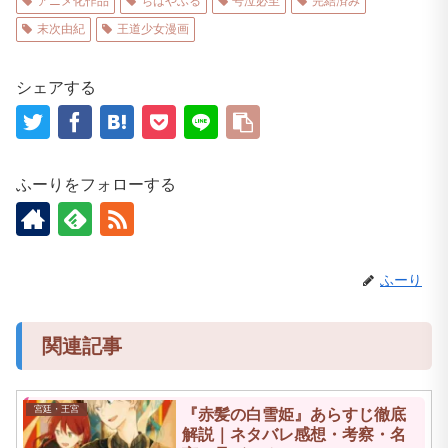
アニメ化作品
ちはやふる
号泣必至
完結済み
末次由紀
王道少女漫画
シェアする
ふーりをフォローする
ふーり
関連記事
宮廷・王宮
『赤髪の白雪姫』あらすじ徹底
解説｜ネタバレ感想・考察・名