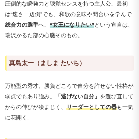
圧倒的な瞬発力と聴覚センスを持つ主人公。最初
は“速さ一辺倒”でも、和歌の意味や間合いを学んで
総合力の選手
へ。
“女王になりたい”
という宣言は、
瑞沢かるた部の心臓そのもの。
真島太一（ましま たいち）
万能型の秀才。勝負どころで自分を許せない性格が
弱点でもあり強み。
「逃げない自分」
を選び直して
からの伸びが凄まじく、
リーダーとしての器
も一気
に花開く。