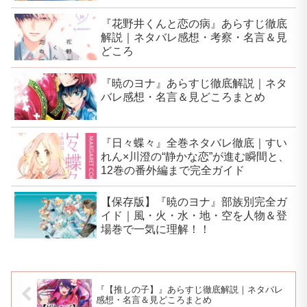
『花野井くんと恋の病』あらすじ徹底
解説｜ネタバレ感想・考察・名言＆見
どころ
『暁のヨナ』あらすじ徹底解説｜ネタ
バレ感想・名言＆見どころまとめ
『日々蝶々』全巻ネタバレ徹底｜すい
れん×川澄の“静かな恋”が進む瞬間と、
12巻の番外編まで完全ガイド
【保存版】『暁のヨナ』部族別完全ガ
イド｜風・火・水・地・空を人物＆登
場巻で一気に理解！！
『【推しの子】』あらすじ徹底解説｜ネタバレ
感想・名言＆見どころまとめ