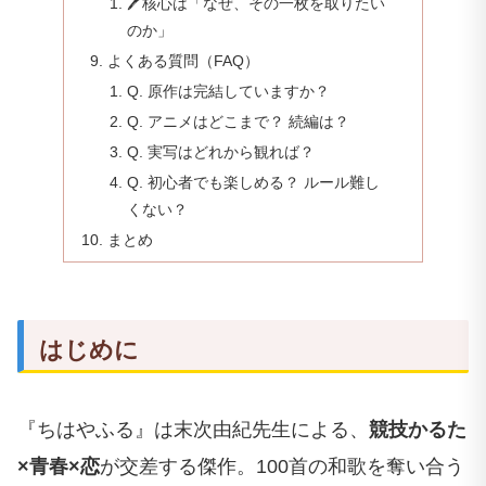
🖊️核心は「なぜ、その一枚を取りたい
のか」
よくある質問（FAQ）
Q. 原作は完結していますか？
Q. アニメはどこまで？ 続編は？
Q. 実写はどれから観れば？
Q. 初心者でも楽しめる？ ルール難し
くない？
まとめ
はじめに
『ちはやふる』は末次由紀先生による、
競技かるた
×青春×恋
が交差する傑作。100首の和歌を奪い合う