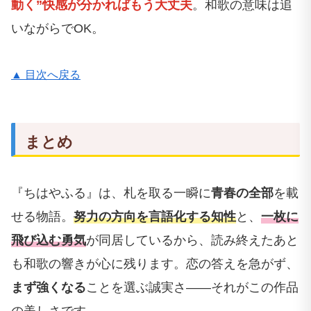
動く”快感が分かればもう大丈夫
。和歌の意味は追
いながらでOK。
▲ 目次へ戻る
まとめ
『ちはやふる』は、札を取る一瞬に
青春の全部
を載
せる物語。
努力の方向を言語化する知性
と、
一枚に
飛び込む勇気
が同居しているから、読み終えたあと
も和歌の響きが心に残ります。恋の答えを急がず、
まず強くなる
ことを選ぶ誠実さ――それがこの作品