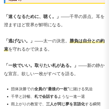
「速くなるために、聴く。」
――千早の原点。耳を
澄ますほど世界が鮮明になる。
「逃げない。」
――太一の決意。
勝負は自分との約
束
を守れるかで決まる。
「一枚でいい。取りたい札がある。」
――新の静か
な宣言。欲しい一枚がすべてを語る。
団体決勝での
全員の“最後の一枚”
に賭ける気迫
千早と詩暢、
札で会話する
ような一進一退
雨上がりの教室で、
三人が同じ夢を言語化
する瞬間