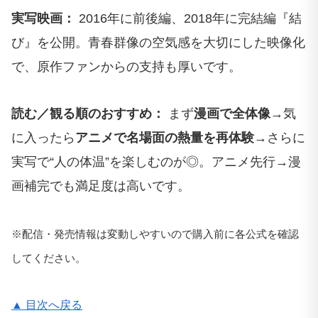
実写映画：
2016年に前後編、2018年に完結編『結
び』を公開。青春群像の空気感を大切にした映像化
で、原作ファンからの支持も厚いです。
読む／観る順のおすすめ：
まず
漫画で全体像
→気
に入ったら
アニメで名場面の熱量を再体験
→さらに
実写で“人の体温”を楽しむのが◎。アニメ先行→漫
画補完でも満足度は高いです。
※配信・発売情報は変動しやすいので購入前に各公式を確認
してください。
▲ 目次へ戻る