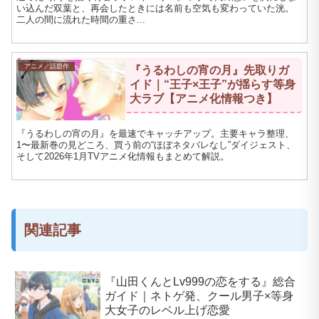
い込んだ双葉と、再会したときには名前も空気も変わっていた洸。
二人の間に流れた時間の重さ...
アニメ／話題作
『うるわしの宵の月』先取りガ
イド｜“王子×王子”が揺らす等身
大ラブ【アニメ化情報つき】
『うるわしの宵の月』を最速でキャッチアップ。主要キャラ整理、
1〜最新巻の見どころ、買う前の“ほぼネタバレなし”ダイジェスト、
そして2026年1月TVアニメ化情報もまとめて解説。
関連記事
『山田くんとLv999の恋をする』総合
ガイド｜ネトゲ発、クール男子×等身
大女子のレベル上げ恋愛