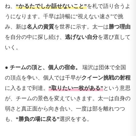
ね、
“かるたでしか話せないこと”
を札で語り合うよ
うになります。千早は詩暢に“視えない速さ”で挑
み、新は
名人の資質
を世界に示す。太一は
勝つ理由
を自分の中に探し続け、
逃げない自分
を選び直して
いく。
● チームの頂と、個人の宿命。
瑞沢は団体で全国
の頂点を争い、個人では千早が
クイーン挑戦の射程
に入るまで到達。
“取りたい一枚がある”
という意思
が、チームの景色を変えていきます。太一は自身の
弱さと真正面から向き合い、一度は部を離れつつ
も、
“勝負の場に戻る”
選択をする。