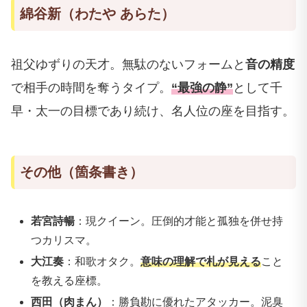
綿谷新（わたや あらた）
祖父ゆずりの天才。無駄のないフォームと
音の精度
で相手の時間を奪うタイプ。
“最強の静”
として千
早・太一の目標であり続け、名人位の座を目指す。
その他（箇条書き）
若宮詩暢
：現クイーン。圧倒的才能と孤独を併せ持
つカリスマ。
大江奏
：和歌オタク。
意味の理解で札が見える
こと
を教える座標。
西田（肉まん）
：勝負勘に優れたアタッカー。泥臭