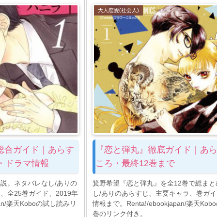
大人恋愛(社会人)
総合ガイド｜あらす
『恋と弾丸』徹底ガイド｜あ
・ドラマ情報
ころ・最終12巻まで
説。ネタバレなし/ありの
箕野希望『恋と弾丸』を全12巻で総まと
全25巻ガイド、2019年
し/ありのあらすじ、主要キャラ、巻ガ
apan/楽天Koboの試し読みリ
情報まで。Renta!/ebookjapan/楽天Ko
巻のリンク付き。