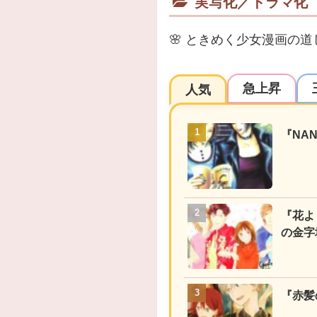
実写化／ドラマ化
🌸
ときめく少女漫画の道
急上昇
人気
『NA
『花よ
の金字
『赤髪