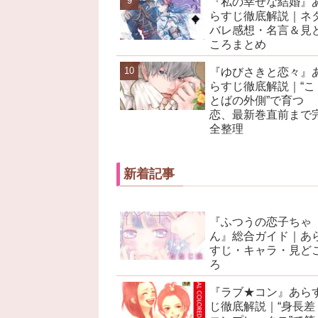
『私の幸せな結婚』
らすじ徹底解説｜ネ
バレ感想・名言＆見
ころまとめ
『ゆびさきと恋々』
らすじ徹底解説｜“こ
とばの外側”で育つ
恋、最新巻直前まで
全整理
新着記事
『ふつうの恋子ちゃ
ん』総合ガイド｜あ
すじ・キャラ・見ど
ろ
『ラブ★コン』あら
じ徹底解説｜“身長差