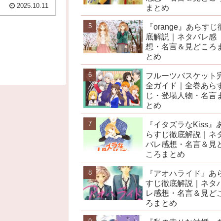
2025.10.11
まとめ
『orange』あらすじ
底解説｜ネタバレ感
想・名言＆見どころ
とめ
フルーツバスケット
全ガイド｜全巻あら
じ・登場人物・名言
とめ
『イタズラなKiss』
らすじ徹底解説｜ネ
バレ感想・名言＆見
ころまとめ
『アオハライド』あ
すじ徹底解説｜ネタ
レ感想・名言＆見ど
ろまとめ