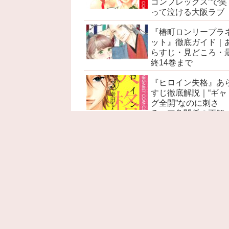
コンプレックス”で笑
って泣ける大阪ラブ
『椿町ロンリープラ
ット』徹底ガイド｜
らすじ・見どころ・
終14巻まで
『ヒロイン失格』あ
すじ徹底解説｜“ギャ
グ全開”なのに刺さ
る、三角関係の正解
『赤髪の白雪姫』あ
すじ徹底解説｜ネタ
レ感想・考察・名言
見どころ