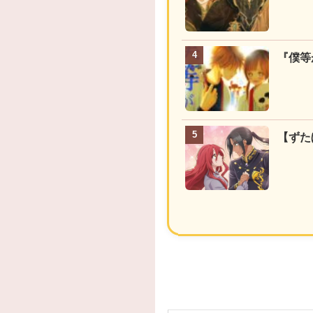
『僕等
【ずた