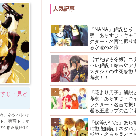
人気記事
『NANA』解説と考
察：あらすじ・キャ
クター・名言で振り
る永遠の名作
【ずたぼろ令嬢】ネ
バレ解説！結末やア
スタジアの生死を徹
考察！！
『花より男子』解説
らすじ・見ど
考察：あらすじ・キ
ラクター・名言で振
返る王道ラブの金字
め。ネタバレな
イド、実写ドラマ
『僕等がいた』あら
boの1巻＆最終12
じ徹底解説｜ネタバ
感想・名言＆見どこ