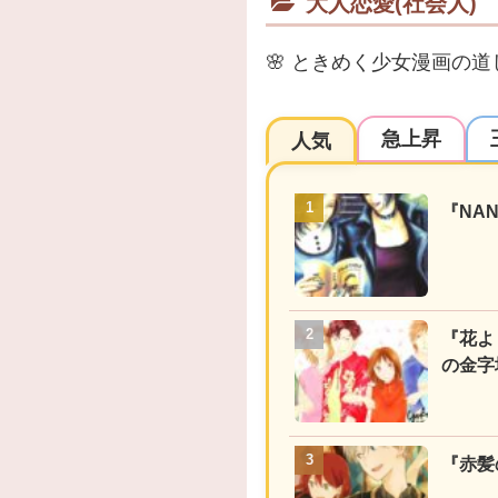
大人恋愛(社会人)
🌸
ときめく少女漫画の道
急上昇
人気
『NA
『花よ
の金字
『赤髪