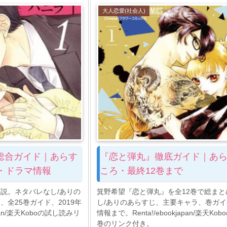
大人恋愛(社会人)
総合ガイド｜あらす
『恋と弾丸』徹底ガイド｜あ
・ドラマ情報
ころ・最終12巻まで
説。ネタバレなし/ありの
箕野希望『恋と弾丸』を全12巻で総まと
全25巻ガイド、2019年
し/ありのあらすじ、主要キャラ、巻ガ
apan/楽天Koboの試し読みリ
情報まで。Renta!/ebookjapan/楽天Ko
巻のリンク付き。