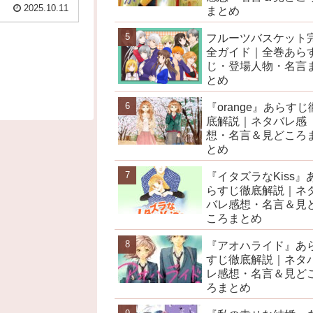
2025.10.11
まとめ
フルーツバスケット
全ガイド｜全巻あら
じ・登場人物・名言
とめ
『orange』あらすじ
底解説｜ネタバレ感
想・名言＆見どころ
とめ
『イタズラなKiss』
らすじ徹底解説｜ネ
バレ感想・名言＆見
ころまとめ
『アオハライド』あ
すじ徹底解説｜ネタ
レ感想・名言＆見ど
ろまとめ