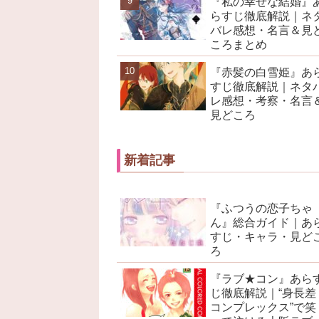
『私の幸せな結婚』
らすじ徹底解説｜ネ
バレ感想・名言＆見
ころまとめ
『赤髪の白雪姫』あ
すじ徹底解説｜ネタ
レ感想・考察・名言
見どころ
新着記事
『ふつうの恋子ちゃ
ん』総合ガイド｜あ
すじ・キャラ・見ど
ろ
『ラブ★コン』あら
じ徹底解説｜“身長差
コンプレックス”で笑