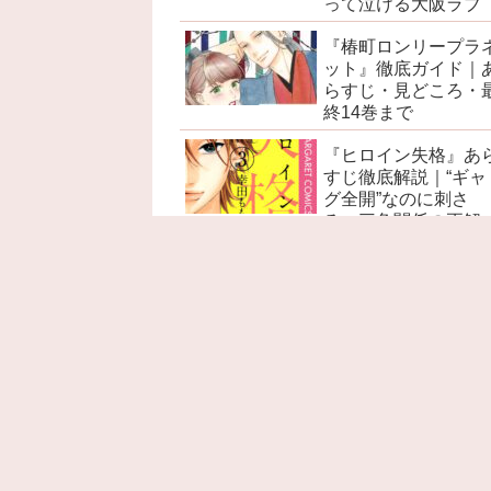
って泣ける大阪ラブ
『椿町ロンリープラ
ット』徹底ガイド｜
らすじ・見どころ・
終14巻まで
『ヒロイン失格』あ
すじ徹底解説｜“ギャ
グ全開”なのに刺さ
る、三角関係の正解
『赤髪の白雪姫』あ
すじ徹底解説｜ネタ
レ感想・考察・名言
見どころ