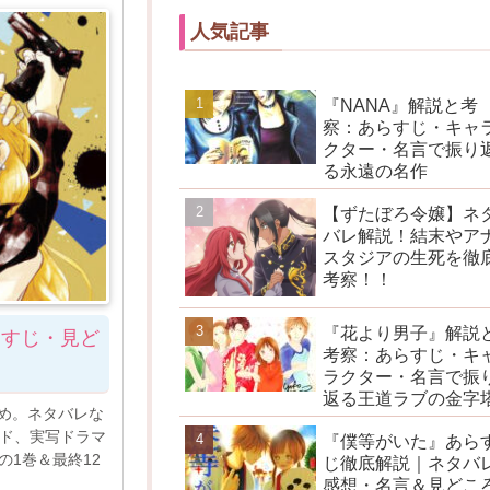
人気記事
『NANA』解説と考
察：あらすじ・キャ
クター・名言で振り
る永遠の名作
【ずたぼろ令嬢】ネ
バレ解説！結末やア
スタジアの生死を徹
考察！！
『花より男子』解説
らすじ・見ど
考察：あらすじ・キ
ラクター・名言で振
返る王道ラブの金字
め。ネタバレな
イド、実写ドラマ
『僕等がいた』あら
boの1巻＆最終12
じ徹底解説｜ネタバ
感想・名言＆見どこ