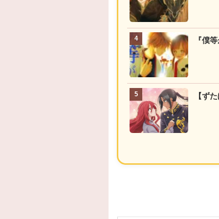
『僕等
【ずた